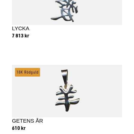
LYCKA
7 813
kr
Lägg till i varukorg
18K Rödguld
GETENS ÅR
610
kr