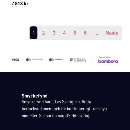
7 813
kr
Lägg till i varukorg
1
2
3
4
5
6
…
Nästa
Smyckefynd
Smyckefynd har ett av Sveriges största
berlocksortiment och tar kontinuerligt fram nya
modeller. Saknar du något? Hör av dig!