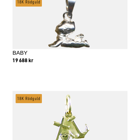
18K Rödguld
BABY
19 688
kr
Lägg till i varukorg
18K Rödguld