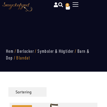
0
Hem
/
Berlocker
/
Symboler & Högtider
/
Barn &
Dop
/ Blandat