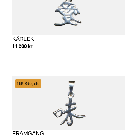
KÄRLEK
11 200
kr
Lägg till i varukorg
18K Rödguld
FRAMGÅNG