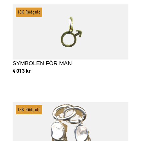
18K Rödguld
SYMBOLEN FÖR MAN
4 013
kr
Lägg till i varukorg
18K Rödguld