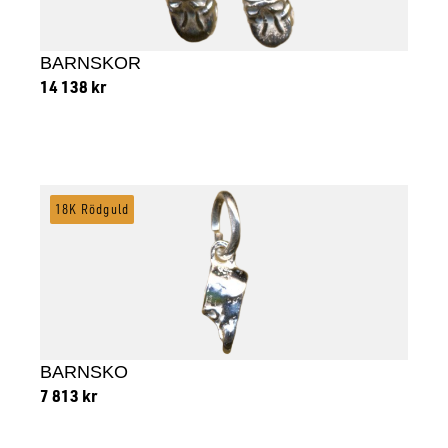
BARNSKOR
14 138
kr
Lägg till i varukorg
18K Rödguld
BARNSKO
7 813
kr