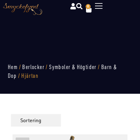
0
Hem
/
Berlocker
/
Symboler & Högtider
/
Barn &
Dop
/ Hjärtan