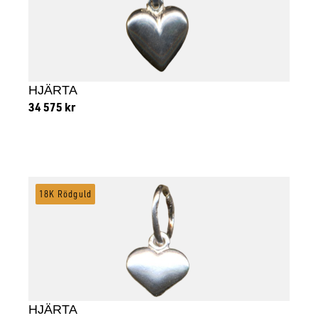
HJÄRTA
34 575
kr
Lägg till i varukorg
18K Rödguld
HJÄRTA