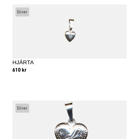
Silver
HJÄRTA
610
kr
Lägg till i varukorg
Silver