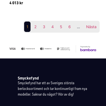
4 013
kr
Lägg till i varukorg
1
2
3
4
5
6
…
Nästa
Smyckefynd
Smyckefynd har ett av Sveriges största
berlocksortiment och tar kontinuerligt fram nya
modeller. Saknar du något? Hör av dig!