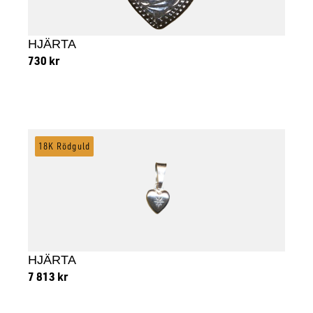
HJÄRTA
730
kr
Lägg till i varukorg
18K Rödguld
HJÄRTA
7 813
kr