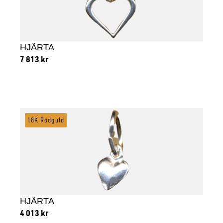
HJÄRTA
7 813
kr
Lägg till i varukorg
18K Rödguld
HJÄRTA
4 013
kr