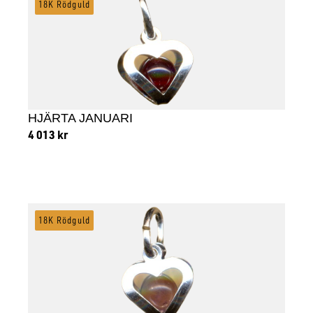
18K Rödguld
HJÄRTA JANUARI
4 013
kr
Lägg till i varukorg
18K Rödguld