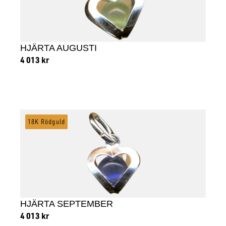
HJÄRTA AUGUSTI
4 013
kr
Lägg till i varukorg
18K Rödguld
HJÄRTA SEPTEMBER
4 013
kr