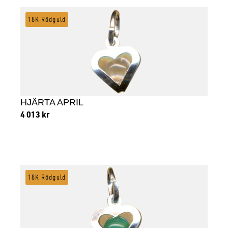
18K Rödguld
HJÄRTA APRIL
4 013
kr
Lägg till i varukorg
18K Rödguld