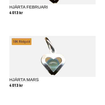
HJÄRTA FEBRUARI
4 013
kr
Lägg till i varukorg
18K Rödguld
HJÄRTA MARS
4 013
kr
Lägg till i varukorg