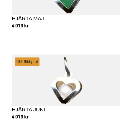
HJÄRTA MAJ
4 013
kr
Lägg till i varukorg
18K Rödguld
HJÄRTA JUNI
4 013
kr