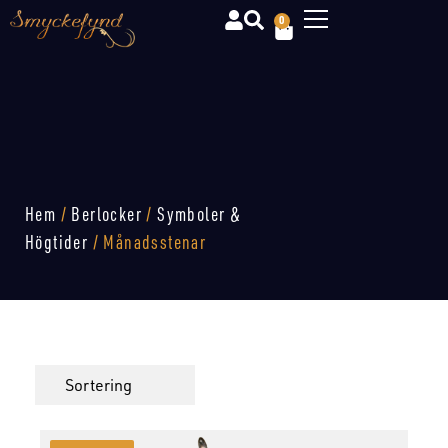
0
Hem
/
Berlocker
/
Symboler &
Högtider
/ Månadsstenar