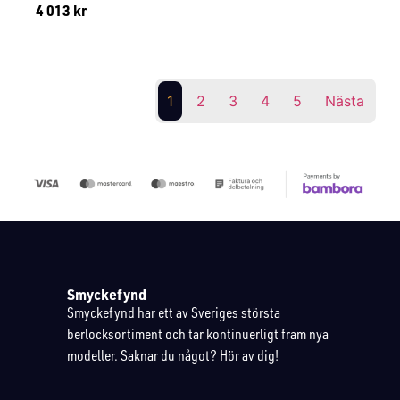
4 013
kr
Lägg till i varukorg
1
2
3
4
5
Nästa
Smyckefynd
Smyckefynd har ett av Sveriges största
berlocksortiment och tar kontinuerligt fram nya
modeller. Saknar du något? Hör av dig!