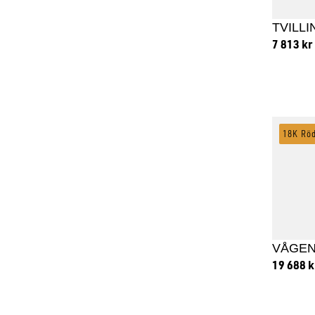
TVILL
7 813
kr
Lägg
18K Rö
VÅGE
19 688
k
Lägg