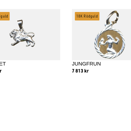
dguld
18K Rödguld
ET
JUNGFRUN
r
7 813
kr
 till i varukorg
Lägg till i varukorg