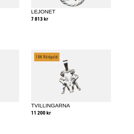
LEJONET
7 813
kr
Lägg till i varukorg
18K Rödguld
TVILLINGARNA
11 200
kr
Lägg till i varukorg