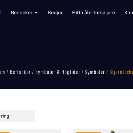
m
Berlocker
Kedjor
Hitta återförsäljare
Kon
em
/
Berlocker
/
Symboler & Högtider
/
Symboler
/ Stjärnteck