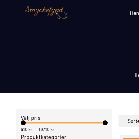
He
H
Välj pris
610
kr
—
19710
kr
Produktkategorier