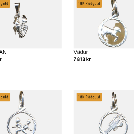
dguld
18K Rödguld
AN
Vädur
r
7 813
kr
 till i varukorg
Lägg till i varukorg
dguld
18K Rödguld