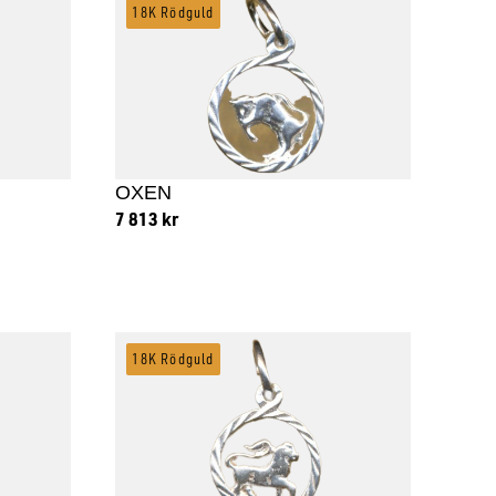
18K Rödguld
OXEN
7 813
kr
Lägg till i varukorg
18K Rödguld