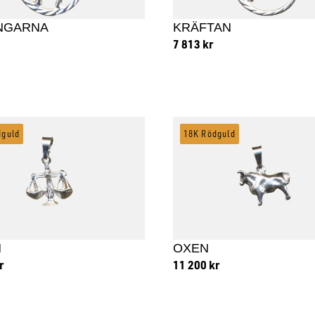
INGARNA
KRÄFTAN
7 813
kr
 till i varukorg
Lägg till i varukorg
dguld
18K Rödguld
N
OXEN
r
11 200
kr
 till i varukorg
Lägg till i varukorg