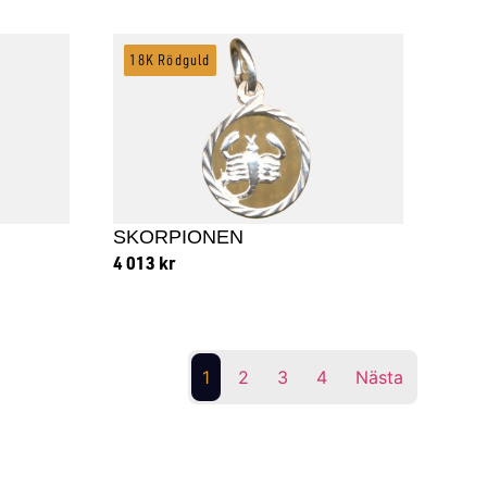
18K Rödguld
SKORPIONEN
4 013
kr
Lägg till i varukorg
1
2
3
4
Nästa