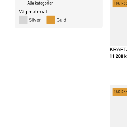
Alla kategorier
18K Rö
Välj material
Silver
Guld
KRÄFT
11 200
k
Lägg
18K Rö