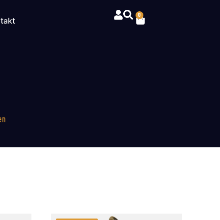
0
takt
en