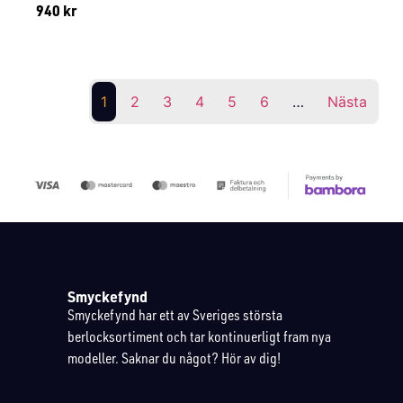
940
kr
Lägg till i varukorg
1
2
3
4
5
6
…
Nästa
Smyckefynd
Smyckefynd har ett av Sveriges största
berlocksortiment och tar kontinuerligt fram nya
modeller. Saknar du något? Hör av dig!