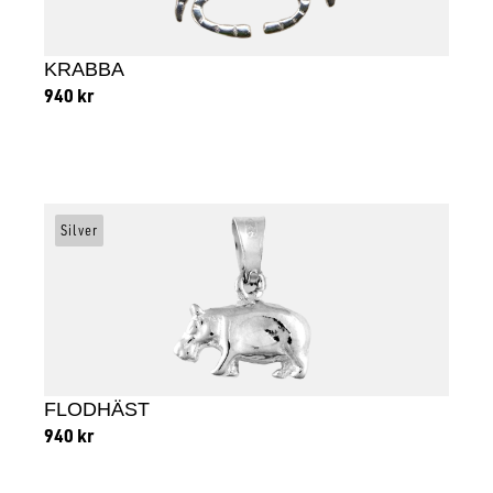
KRABBA
940
kr
Lägg till i varukorg
Silver
FLODHÄST
940
kr