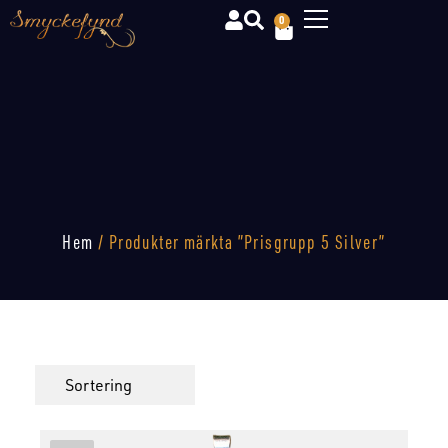
0
Hem
/ Produkter märkta ”Prisgrupp 5 Silver”