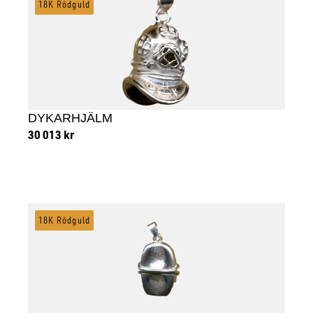
18K Rödguld
DYKARHJÄLM
30 013
kr
Lägg till i varukorg
18K Rödguld