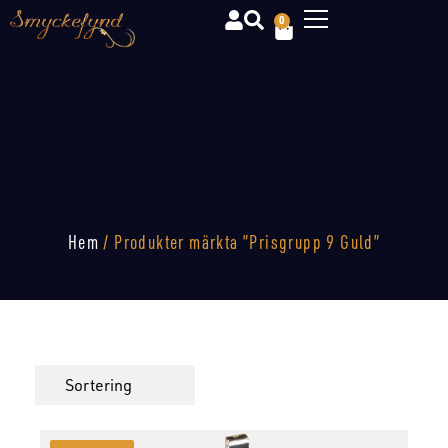
0
Hem
/ Produkter märkta ”Prisgrupp 9 Guld”