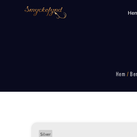
He
Hem
/
Be
Silver