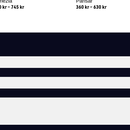
nezia
Pansar
0
kr
–
745
kr
360
kr
–
630
kr
Lägg till i varukorg
Lägg till i varukorg