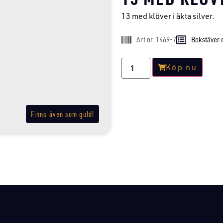
13 med klöver i äkta silver.
Art nr. 1469-7
Bokstäver o
Köp nu
Finns även som guld!