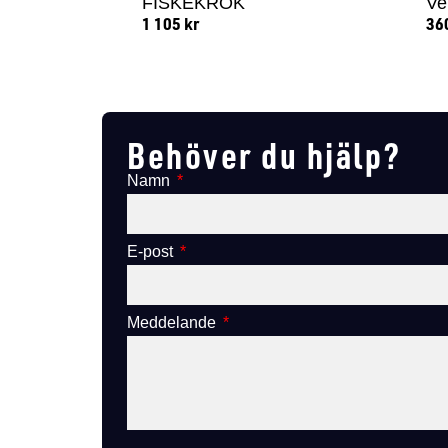
FISKEKROK
Ve
1 105
kr
36
Lägg till i varukorg
Behöver du hjälp?
Namn
E-post
Meddelande