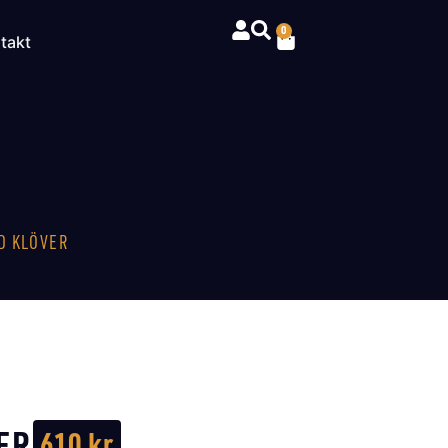
0
takt
D KLÖVER
ER
610
kr