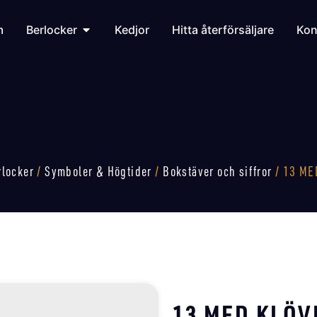
m
Berlocker
Kedjor
Hitta återförsäljare
Kon
rlocker
/
Symboler & Högtider
/
Bokstäver och siffror
/ 13 ME
13 MED KLÖV