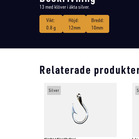
13 med klöver i äkta silver.
Vikt:
Höjd:
Bredd:
0.8 g
12mm
10mm
Relaterade produkte
Silver
S