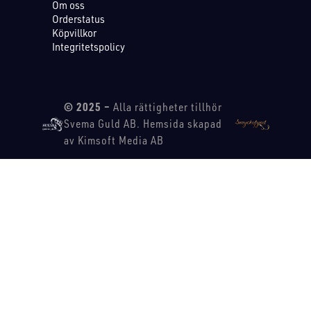
Om oss
Orderstatus
Köpvillkor
Integritetspolicy
© 2025 –
Alla rättigheter tillhör
Svema Guld AB. Hemsida skapad
av Kimsoft Media AB