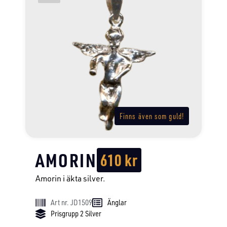
Finns även som guld!
AMORIN
610
kr
Amorin i äkta silver.
Art nr. JD1509
Änglar
Prisgrupp 2 Silver