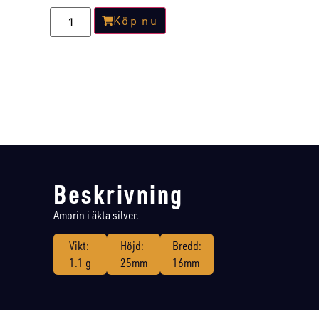
Köp nu
Beskrivning
Amorin i äkta silver.
Vikt:
Höjd:
Bredd:
1.1 g
25mm
16mm