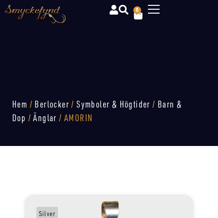
0
Hem
/
Berlocker
/
Symboler & Högtider
/
Barn &
Dop
/
Änglar
/ AMORIN
Silver