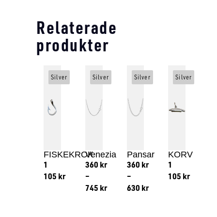
Relaterade
produkter
Silver
Silver
Silver
Silver
FISKEKROK
Venezia
Pansar
KORV
1
360
kr
360
kr
1
105
kr
–
–
105
kr
745
kr
630
kr
Lägg till i varukorg
Lägg till