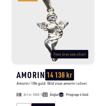
Finns även som silver!
AMORIN
14 138
kr
Amorin i 18k guld. Bild visar amorin i silver.
Art nr. 5065-G
Änglar
Prisgrupp 4 Guld