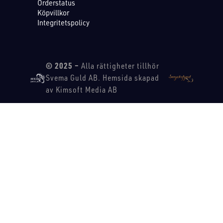
Orderstatus
Köpvillkor
Integritetspolicy
© 2025 –
Alla rättigheter tillhör
Svema Guld AB. Hemsida skapad
av Kimsoft Media AB