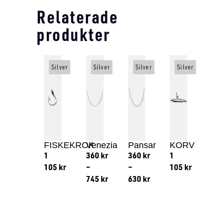
Relaterade
produkter
Silver
Silver
Silver
Silver
FISKEKROK
Venezia
Pansar
KORV
1
360
kr
360
kr
1
105
kr
–
–
105
kr
745
kr
630
kr
Lägg till i varukorg
Lägg till
Lägg till i varukorg
Lägg till i varukorg