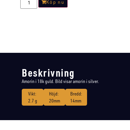
Köp nu
Beskrivning
Amorin i 18k guld. Bild visar amorin i silver.
Vikt:
Höjd:
Bredd:
2.7 g
20mm
14mm