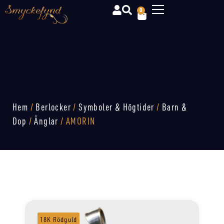
0
Hem
/
Berlocker
/
Symboler & Högtider
/
Barn &
Dop
/
Änglar
/ AMORIN
18K Rödguld