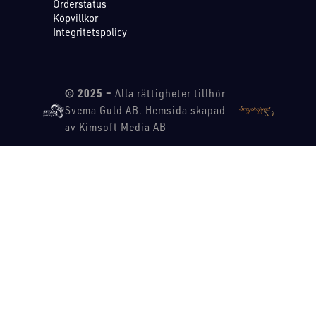
Orderstatus
Köpvillkor
Integritetspolicy
© 2025 –
Alla rättigheter tillhör
Svema Guld AB. Hemsida skapad
av Kimsoft Media AB