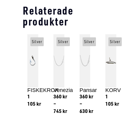
Relaterade
produkter
Silver
Silver
Silver
Silver
FISKEKROK
Venezia
Pansar
KORV
1
360
kr
360
kr
1
105
kr
–
–
105
kr
745
kr
630
kr
Lägg till i varukorg
Lägg till
Lägg till i varukorg
Lägg till i varukorg