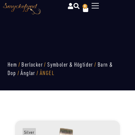
0
Hem
/
Berlocker
/
Symboler & Högtider
/
Barn &
Dop
/
Änglar
/ ÄNGEL
Silver