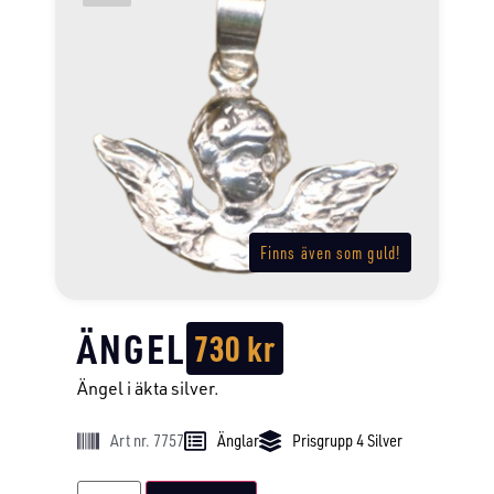
Finns även som guld!
ÄNGEL
730
kr
Ängel i äkta silver.
Art nr. 7757
Änglar
Prisgrupp 4 Silver