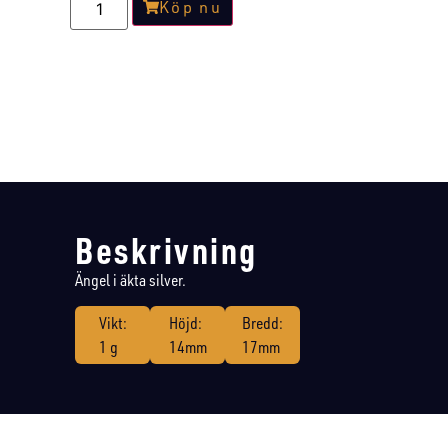
Köp nu
Beskrivning
Ängel i äkta silver.
Vikt:
Höjd:
Bredd:
1 g
14mm
17mm