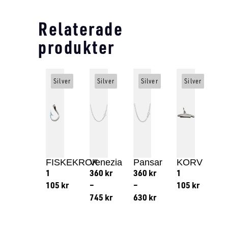
Relaterade
produkter
Silver
Silver
Silver
Silver
FISKEKROK
Venezia
Pansar
KORV
1
360
kr
360
kr
1
105
kr
–
–
105
kr
745
kr
630
kr
Lägg till i varukorg
Lägg till