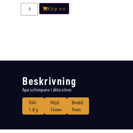
Köp nu
Beskrivning
Apa schimpans i äkta silver.
Vikt:
Höjd:
Bredd:
1.8 g
14mm
9mm