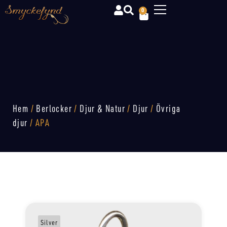
0
Hem
/
Berlocker
/
Djur & Natur
/
Djur
/
Övriga
djur
/ APA
Silver