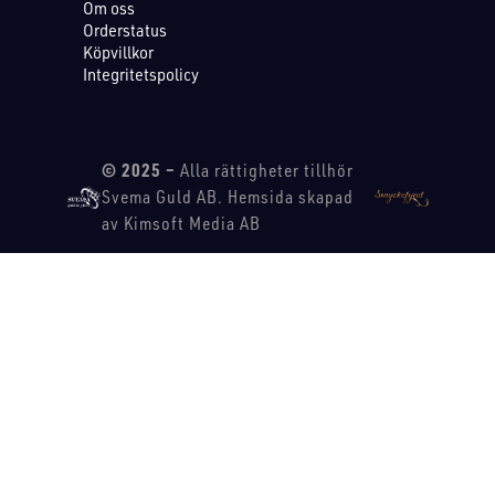
Om oss
Orderstatus
Köpvillkor
Integritetspolicy
© 2025 –
Alla rättigheter tillhör
Svema Guld AB. Hemsida skapad
av Kimsoft Media AB