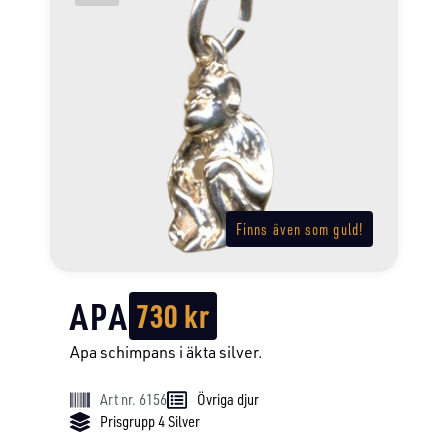
Finns även som guld!
APA
730
kr
Apa schimpans i äkta silver.
Art nr. 6156
Övriga djur
Prisgrupp 4 Silver