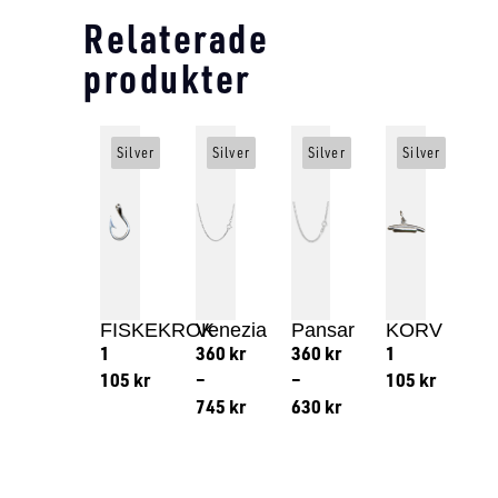
Relaterade
produkter
Silver
Silver
Silver
Silver
FISKEKROK
Venezia
Pansar
KORV
1
360
kr
360
kr
1
105
kr
–
–
105
kr
745
kr
630
kr
Lägg till i varukorg
Lägg till
Lägg till i varukorg
Lägg till i varukorg