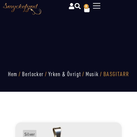
0
Hem
/
Berlocker
/
Yrken & Övrigt
/
Musik
/ BASGITARR
Silver