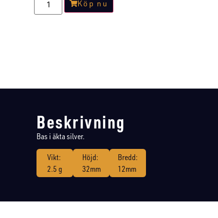
Köp nu
Beskrivning
Bas i äkta silver.
Vikt:
Höjd:
Bredd:
2.5 g
32mm
12mm