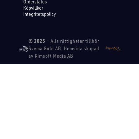
Orderstatus
Köpvillkor
Integritetspolicy
© 2025 –
Alla rättigheter tillhör
Svema Guld AB. Hemsida skapad
av Kimsoft Media AB