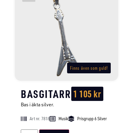
Finns även som guld!
BASGITARR
1 105
kr
Bas i äkta silver.
Art nr. 7818
Musik
Prisgrupp 6 Silver