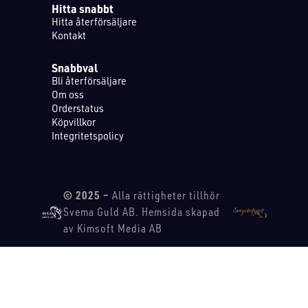
Hitta snabbt
Hitta återförsäljare
Kontakt
Snabbval
Bli återförsäljare
Om oss
Orderstatus
Köpvillkor
Integritetspolicy
© 2025 –
Alla rättigheter tillhör
Svema Guld AB. Hemsida skapad
av Kimsoft Media AB