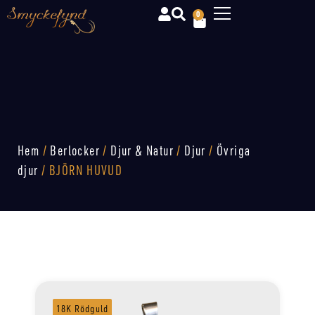
0
Hem
/
Berlocker
/
Djur & Natur
/
Djur
/
Övriga
djur
/ BJÖRN HUVUD
18K Rödguld