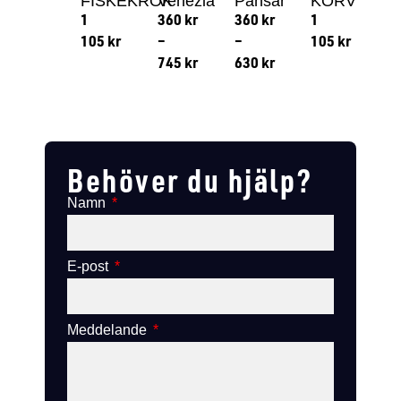
FISKEKROK
Venezia
Pansar
KORV
1
360
kr
360
kr
1
105
kr
–
–
105
kr
745
kr
630
kr
Lägg till i varukorg
Lägg till
Lägg till i varukorg
Lägg till i varukorg
Behöver du hjälp?
Namn
E-post
Meddelande