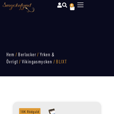
0
Hem
/
Berlocker
/
Yrken &
Övrigt
/
Vikingasmycken
/ BLIXT
18K Rödguld