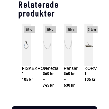
Relaterade
produkter
Silver
Silver
Silver
Silver
FISKEKROK
Venezia
Pansar
KORV
1
360
kr
360
kr
1
105
kr
–
–
105
kr
745
kr
630
kr
Lägg till i varukorg
Lägg till
Lägg till i varukorg
Lägg till i varukorg