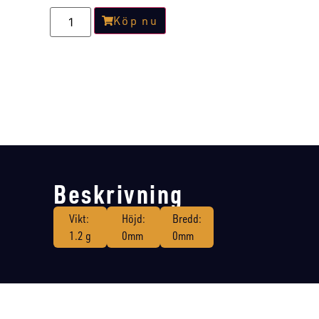
Köp nu
Beskrivning
Vikt:
Höjd:
Bredd:
1.2 g
0mm
0mm