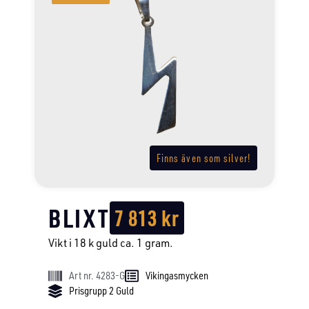
Finns även som silver!
BLIXT
7 813
kr
Vikt i 18 k guld ca. 1 gram.
Art nr. 4283-G
Vikingasmycken
Prisgrupp 2 Guld