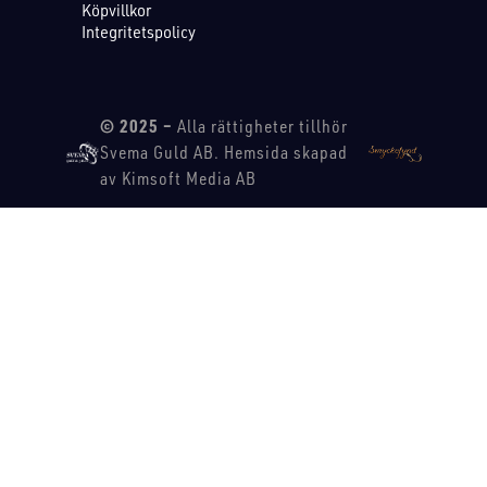
Köpvillkor
Integritetspolicy
© 2025 –
Alla rättigheter tillhör
Svema Guld AB. Hemsida skapad
av Kimsoft Media AB