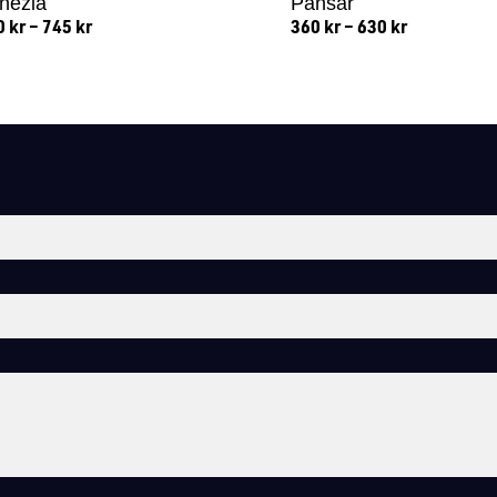
nezia
Pansar
0
kr
–
745
kr
360
kr
–
630
kr
Lägg till i varukorg
Lägg till i varukorg