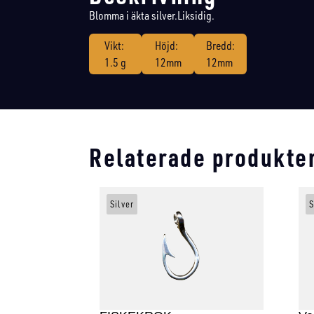
Blomma i äkta silver.Liksidig.
Vikt:
Höjd:
Bredd:
1.5 g
12mm
12mm
Relaterade produkte
Silver
S