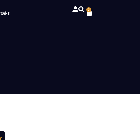
0
takt
r