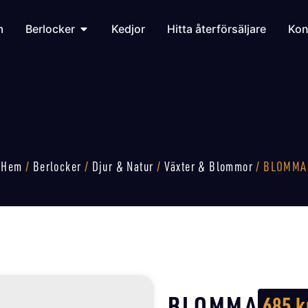
m
Berlocker
Kedjor
Hitta återförsäljare
Kon
Hem
/
Berlocker
/
Djur & Natur
/
Växter & Blommor
/ BLOMMA
BLOMMA
685
k