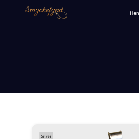
He
Silver