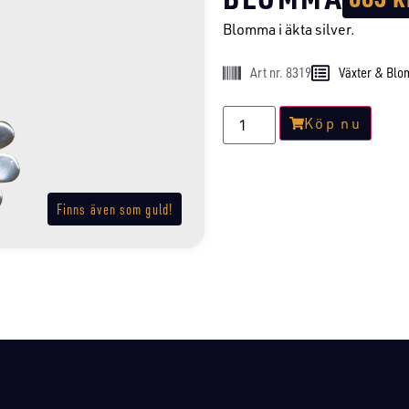
Blomma i äkta silver.
Art nr. 8319
Växter & Bl
Köp nu
Finns även som guld!