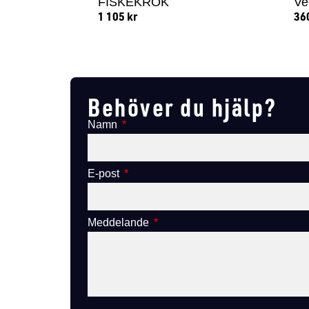
FISKEKROK
Ve
1 105
kr
36
Lägg till i varukorg
Behöver du hjälp?
Namn
E-post
Meddelande