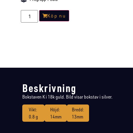
Köp nu
Beskrivning
Bokstaven K i 18k guld. Bild visar bokstav i silver.
Vikt:
Höjd:
Bredd:
0.8 g
14mm
13mm