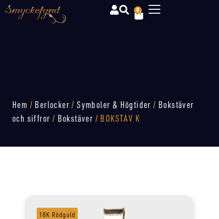
0
Hem
/
Berlocker
/
Symboler & Högtider
/
Bokstäver
och siffror
/
Bokstäver
/ BOKSTAV K
18K Rödguld