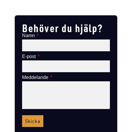
Lägg till i varukorg
Lägg till
Lägg till i varukorg
Lägg till i varukorg
Behöver du hjälp?
Namn
E-post
Meddelande
Skicka