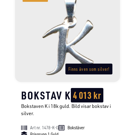
Finns även som silver!
BOKSTAV K
4 013
kr
Bokstaven K i 18k guld. Bild visar bokstav i
silver.
Art nr. 1478-K-G
Bokstäver
Prisgrupp 1 Guld