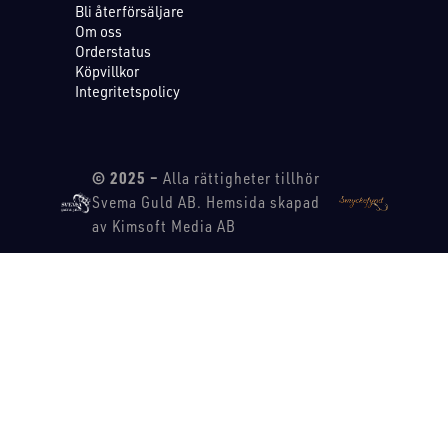
Bli återförsäljare
Om oss
Orderstatus
Köpvillkor
Integritetspolicy
© 2025 –
Alla rättigheter tillhör
Svema Guld AB. Hemsida skapad
av Kimsoft Media AB