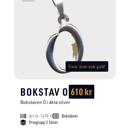
Finns även som guld!
BOKSTAV O
610
kr
Bokstaven O i äkta silver
Art nr. 1478-O
Bokstäver
Prisgrupp 2 Silver