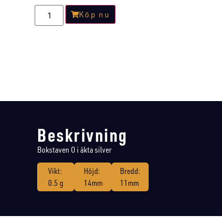
Köp nu
Beskrivning
Bokstaven O i äkta silver
Vikt:
Höjd:
Bredd:
0.5 g
14mm
11mm