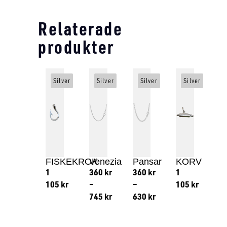
Relaterade
produkter
Silver
Silver
Silver
Silver
FISKEKROK
Venezia
Pansar
KORV
1
360
kr
360
kr
1
105
kr
–
–
105
kr
745
kr
630
kr
Lägg till i varukorg
Lägg till