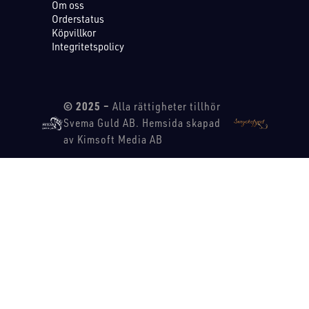
Om oss
Orderstatus
Köpvillkor
Integritetspolicy
© 2025 –
Alla rättigheter tillhör
Svema Guld AB. Hemsida skapad
av Kimsoft Media AB