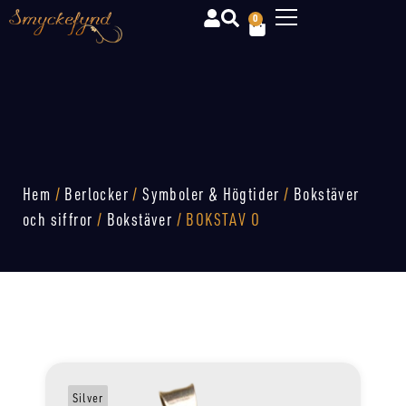
0
Hem
/
Berlocker
/
Symboler & Högtider
/
Bokstäver
och siffror
/
Bokstäver
/ BOKSTAV O
Silver