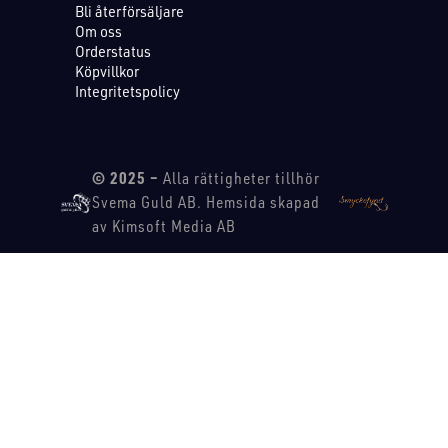
Bli återförsäljare
Om oss
Orderstatus
Köpvillkor
Integritetspolicy
© 2025 –
Alla rättigheter tillhör
Svema Guld AB. Hemsida skapad
av Kimsoft Media AB