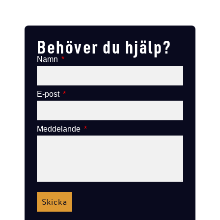
Lägg till i varukorg
Lägg till
Lägg till i varukorg
Lägg till i varukorg
Behöver du hjälp?
Namn
E-post
Meddelande
Skicka