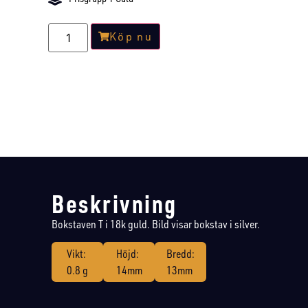
Köp nu
Beskrivning
Bokstaven T i 18k guld. Bild visar bokstav i silver.
Vikt:
Höjd:
Bredd:
0.8 g
14mm
13mm