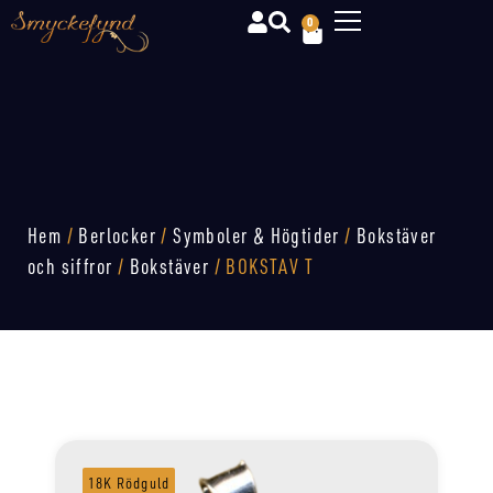
0
Hem
/
Berlocker
/
Symboler & Högtider
/
Bokstäver
och siffror
/
Bokstäver
/ BOKSTAV T
18K Rödguld