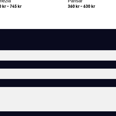
nezia
Pansar
0
kr
–
745
kr
360
kr
–
630
kr
Lägg till i varukorg
Lägg till i varukorg