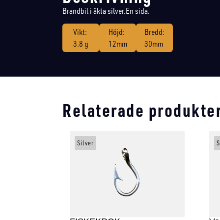
Brandbil i äkta silver.En sida.
Vikt:
Höjd:
Bredd:
3.8 g
12mm
30mm
Relaterade produkte
Silver
S