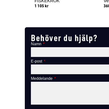
FISKEKROK
Ve
1 105
kr
36
Lägg till i varukorg
Behöver du hjälp?
Namn
E-post
Meddelande