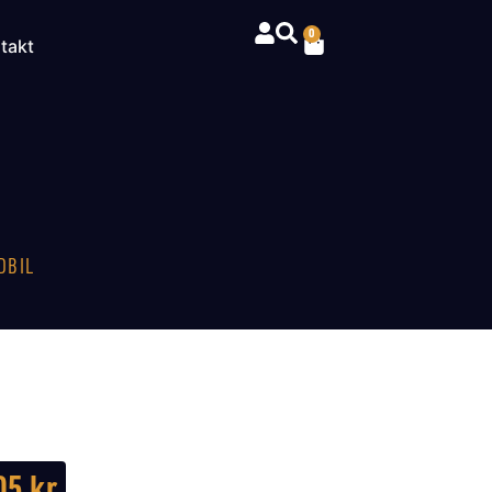
0
takt
DBIL
05
kr