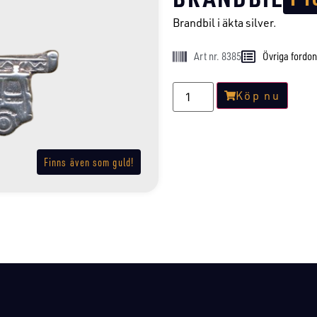
Brandbil i äkta silver.
Art nr. 8385
Övriga fordon
Köp nu
Finns även som guld!