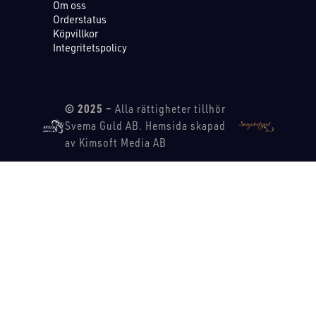
Om oss
Orderstatus
Köpvillkor
Integritetspolicy
© 2025 –
Alla rättigheter tillhör
Svema Guld AB. Hemsida skapad
av Kimsoft Media AB