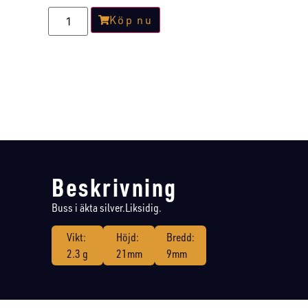
Köp nu
Beskrivning
Buss i äkta silver.Liksidig.
Vikt:
Höjd:
Bredd:
2.3 g
21mm
9mm