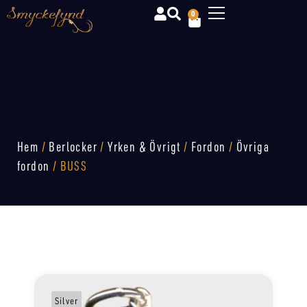
0
Hem
/
Berlocker
/
Yrken & Övrigt
/
Fordon
/
Övriga
fordon
/ BUSS
Silver