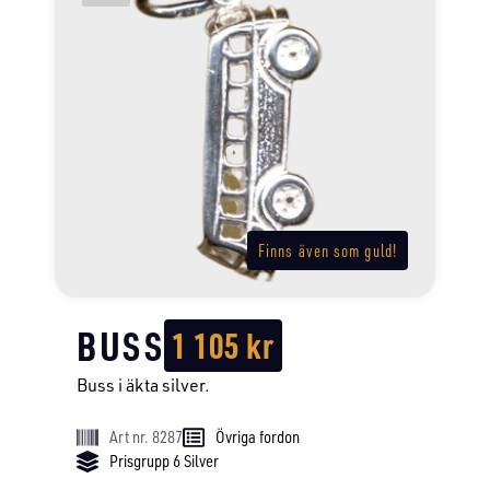
Finns även som guld!
BUSS
1 105
kr
Buss i äkta silver.
Art nr. 8287
Övriga fordon
Prisgrupp 6 Silver