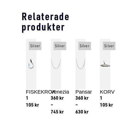
Relaterade
produkter
Silver
Silver
Silver
Silver
FISKEKROK
Venezia
Pansar
KORV
1
360
kr
360
kr
1
105
kr
–
–
105
kr
745
kr
630
kr
Lägg till i varukorg
Lägg till