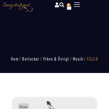
0
Hem
/
Berlocker
/
Yrken & Övrigt
/
Musik
/ CELLO
Silver