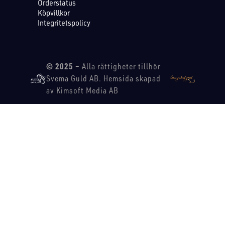
Orderstatus
Köpvillkor
Integritetspolicy
© 2025 –
Alla rättigheter tillhör
Svema Guld AB. Hemsida skapad
av Kimsoft Media AB