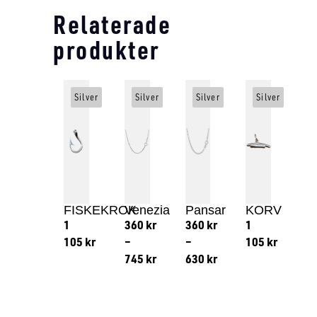
Relaterade
produkter
Silver
Silver
Silver
Silver
FISKEKROK
Venezia
Pansar
KORV
1
360
kr
360
kr
1
105
kr
–
–
105
kr
745
kr
630
kr
Lägg till i varukorg
Lägg till
Lägg till i varukorg
Lägg till i varukorg