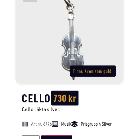
Finns även som guld!
CELLO
730
kr
Cello i äkta silver.
Art nr. 6776
Musik
Prisgrupp 4 Silver