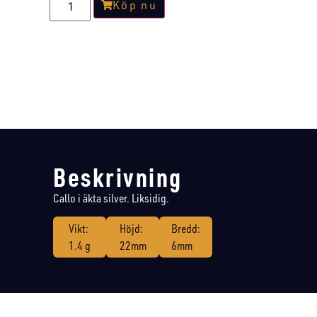
Köp nu
Beskrivning
Callo i äkta silver. Liksidig.
Vikt:
Höjd:
Bredd:
1.4 g
22mm
6mm