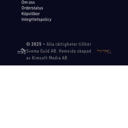
Om oss
Orderstatus
Köpvillkor
Integritetspolicy
© 2025 –
Alla rättigheter tillhör
Svema Guld AB. Hemsida skapad
av Kimsoft Media AB