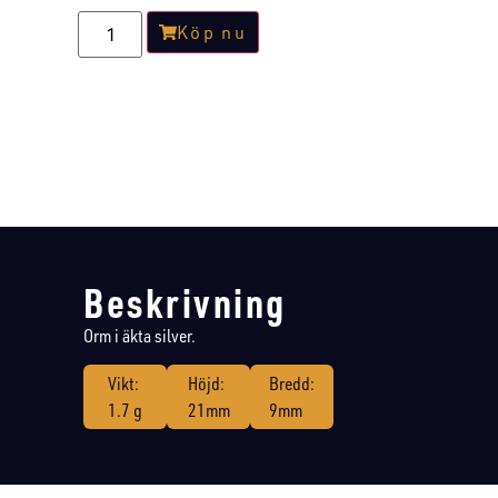
Köp nu
Beskrivning
Orm i äkta silver.
Vikt:
Höjd:
Bredd:
1.7 g
21mm
9mm