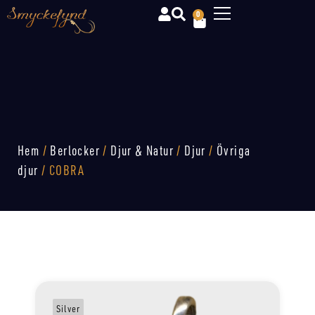
0
Hem
/
Berlocker
/
Djur & Natur
/
Djur
/
Övriga
djur
/ COBRA
Silver