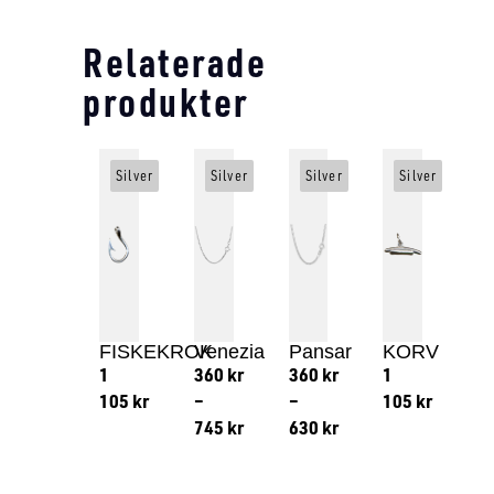
Relaterade
produkter
Silver
Silver
Silver
Silver
FISKEKROK
Venezia
Pansar
KORV
1
360
kr
360
kr
1
105
kr
–
–
105
kr
745
kr
630
kr
Lägg till i varukorg
Lägg till