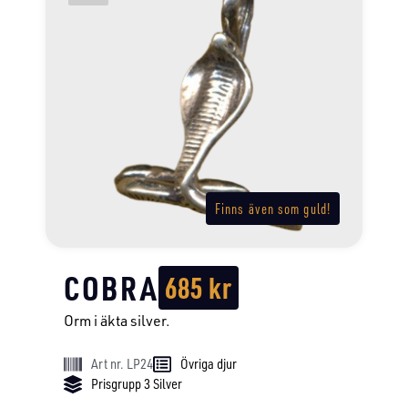
Finns även som guld!
COBRA
685
kr
Orm i äkta silver.
Art nr. LP24
Övriga djur
Prisgrupp 3 Silver