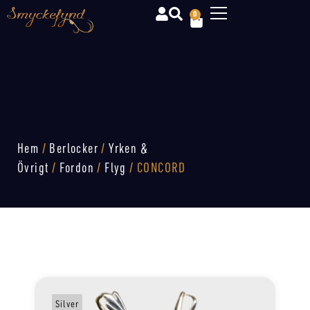
0
Hem
/
Berlocker
/
Yrken &
Övrigt
/
Fordon
/
Flyg
/ CONCORD
Silver