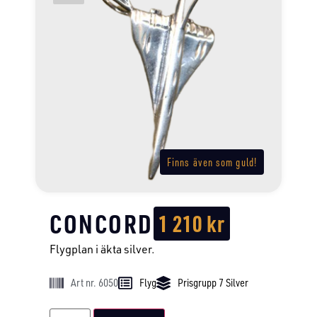
Finns även som guld!
CONCORD
1 210
kr
Flygplan i äkta silver.
Art nr. 6050
Flyg
Prisgrupp 7 Silver