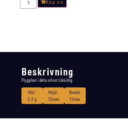
Köp nu
Beskrivning
Flygplan i äkta silver.Liksidig.
Vikt:
Höjd:
Bredd:
2.2 g
25mm
15mm