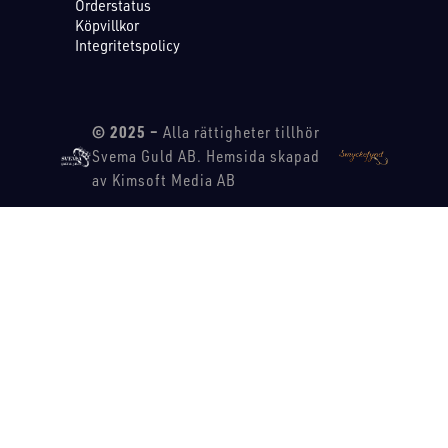
Orderstatus
Köpvillkor
Integritetspolicy
© 2025 –
Alla rättigheter tillhör
Svema Guld AB. Hemsida skapad
av Kimsoft Media AB