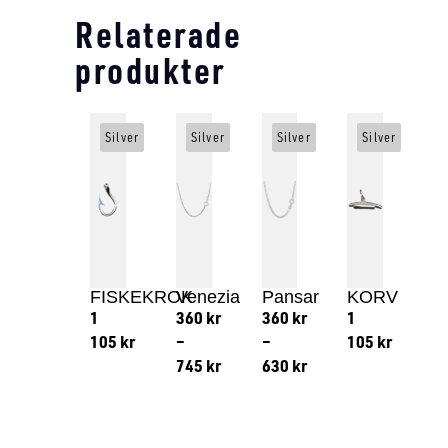
Relaterade
produkter
Silver
Silver
Silver
Silver
FISKEKROK
Venezia
Pansar
KORV
1
360
kr
360
kr
1
105
kr
–
–
105
kr
745
kr
630
kr
Lägg till i varukorg
Lägg till
Lägg till i varukorg
Lägg till i varukorg