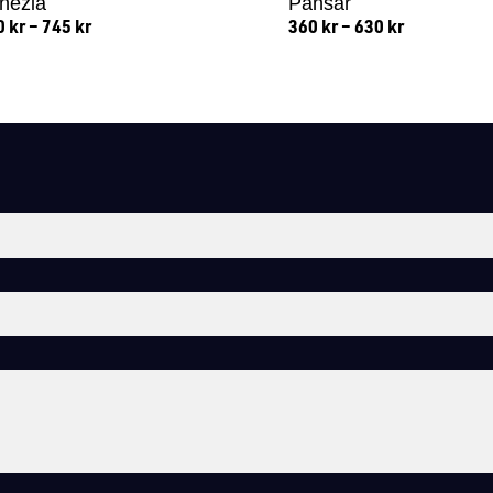
nezia
Pansar
0
kr
–
745
kr
360
kr
–
630
kr
Lägg till i varukorg
Lägg till i varukorg