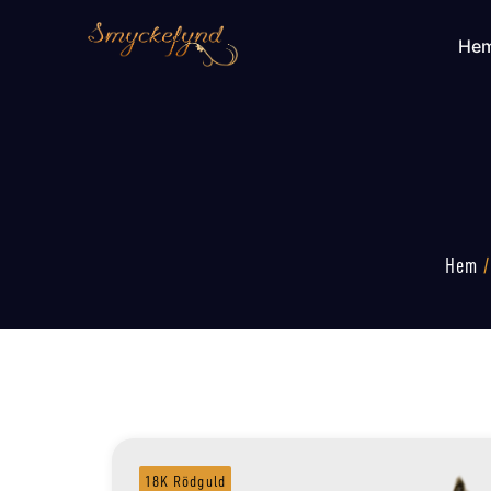
He
Hem
18K Rödguld