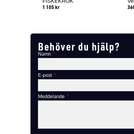
FISKEKROK
Ve
1 105
kr
36
Lägg till i varukorg
Behöver du hjälp?
Namn
E-post
Meddelande