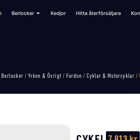
m
Berlocker
Kedjor
Hitta återförsäljare
Kon
/
Berlocker
/
Yrken & Övrigt
/
Fordon
/
Cyklar & Motorcyklar
/ 
CYKEL
7 813
kr