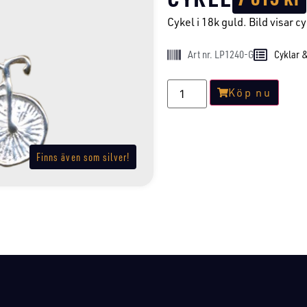
Cykel i 18k guld. Bild visar cyk
Art nr. LP1240-G
Cyklar 
Köp nu
Finns även som silver!