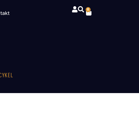
0
takt
CYKEL