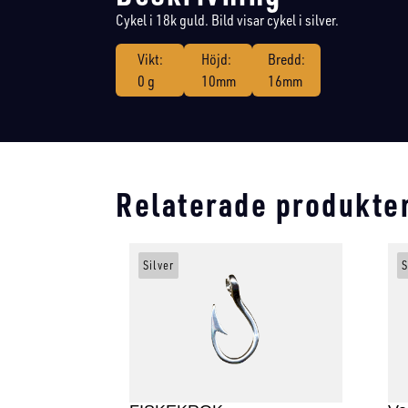
Cykel i 18k guld. Bild visar cykel i silver.
Vikt:
Höjd:
Bredd:
0 g
10mm
16mm
Relaterade produkte
Silver
S