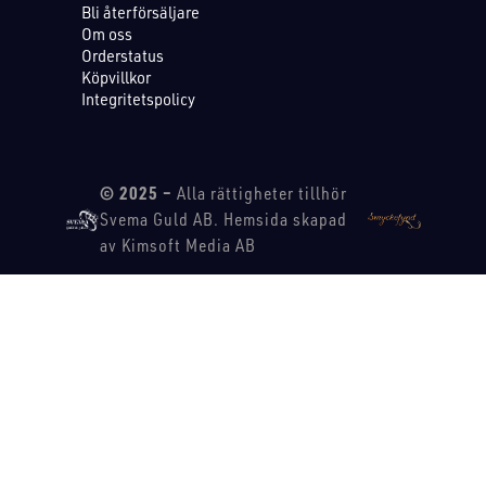
Bli återförsäljare
Om oss
Orderstatus
Köpvillkor
Integritetspolicy
© 2025 –
Alla rättigheter tillhör
Svema Guld AB. Hemsida skapad
av Kimsoft Media AB