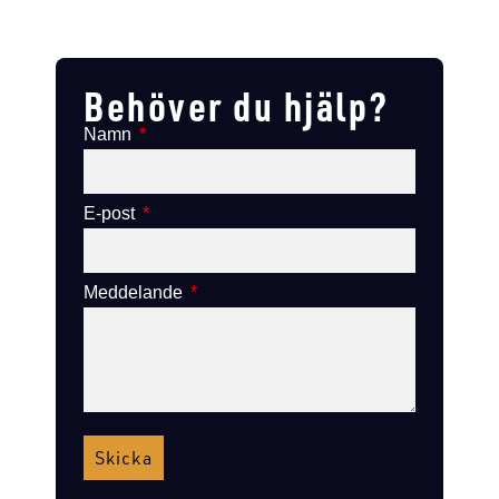
Lägg till i varukorg
Lägg till
Lägg till i varukorg
Lägg till i varukorg
Behöver du hjälp?
Namn
E-post
Meddelande
Skicka