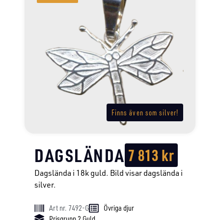
Finns även som silver!
DAGSLÄNDA
7 813
kr
Dagslända i 18k guld. Bild visar dagslända i
silver.
Art nr. 7492-G
Övriga djur
Prisgrupp 2 Guld