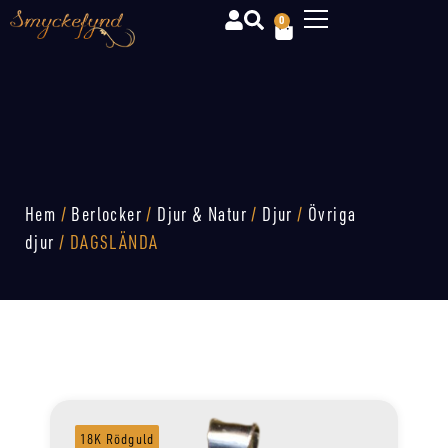
0
Hem
/
Berlocker
/
Djur & Natur
/
Djur
/
Övriga
djur
/ DAGSLÄNDA
18K Rödguld