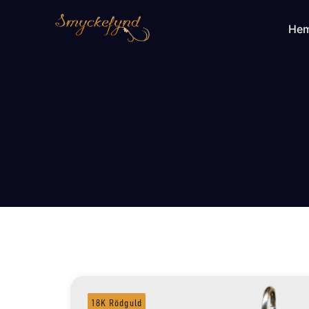
He
18K Rödguld