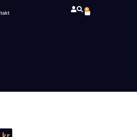
0
takt
3
kr