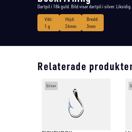
Dartpil i 18k guld. Bild visar dartpil i silver. Liksidig.
Vikt:
Höjd:
Bredd:
1 g
26mm
3mm
Relaterade produkte
Silver
S