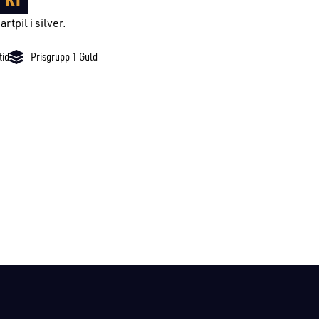
artpil i silver.
tid
Prisgrupp 1 Guld