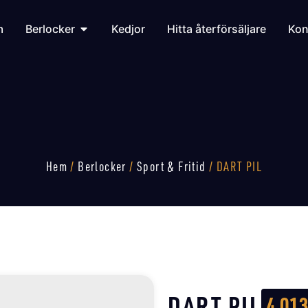
m
Berlocker
Kedjor
Hitta återförsäljare
Kon
Hem
/
Berlocker
/
Sport & Fritid
/ DART PIL
DART PIL
4 01