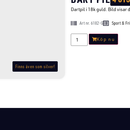
Dartpil i 18k guld. Bild visar d
Art nr. 6182-G
Sport & Fri
Köp nu
Finns även som silver!