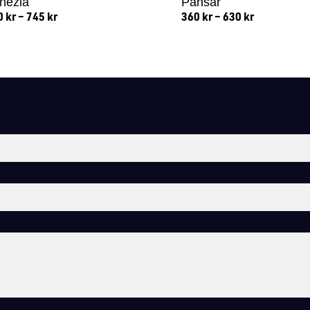
nezia
Pansar
0
kr
–
745
kr
360
kr
–
630
kr
Lägg till i varukorg
Lägg till i varukorg