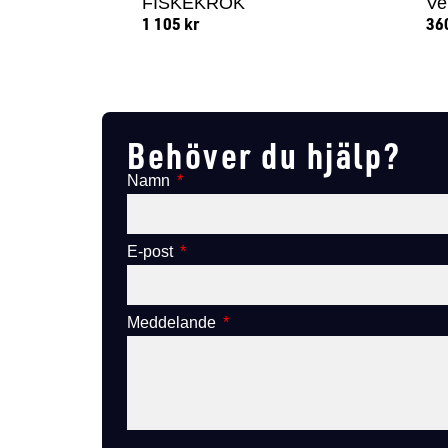
FISKEKROK
Ve
1 105
kr
36
Lägg till i varukorg
Behöver du hjälp?
Namn
E-post
Meddelande