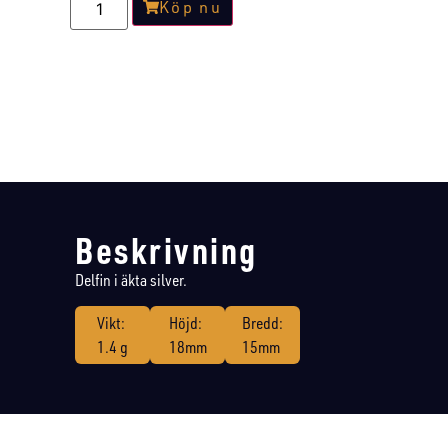
Köp nu
Beskrivning
Delfin i äkta silver.
Vikt:
Höjd:
Bredd:
1.4 g
18mm
15mm