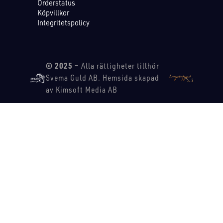
Orderstatus
Köpvillkor
Integritetspolicy
© 2025 –
Alla rättigheter tillhör
Svema Guld AB. Hemsida skapad
av Kimsoft Media AB