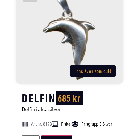
Finns även som guld!
DELFIN
685
kr
Delfin i äkta silver.
Art nr. 8193
Fiskar
Prisgrupp 3 Silver