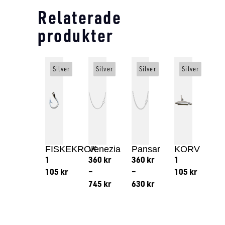
Relaterade
produkter
Silver
Silver
Silver
Silver
FISKEKROK
Venezia
Pansar
KORV
1
360
kr
360
kr
1
105
kr
–
–
105
kr
745
kr
630
kr
Lägg till i varukorg
Lägg till
Lägg till i varukorg
Lägg till i varukorg