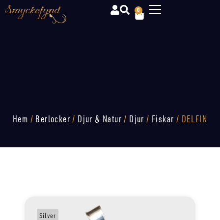
0
Hem
/
Berlocker
/
Djur & Natur
/
Djur
/
Fiskar
/ DELFIN
Silver