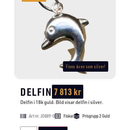
Finns även som silver!
DELFIN
7 813
kr
Delfin i 18k guld. Bild visar delfin i silver.
Art nr. JD889-G
Fiskar
Prisgrupp 2 Guld