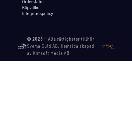
Orderstatus
Köpvillkor
Integritetspolicy
© 2025 –
Alla rättigheter tillhör
Svema Guld AB. Hemsida skapad
av Kimsoft Media AB