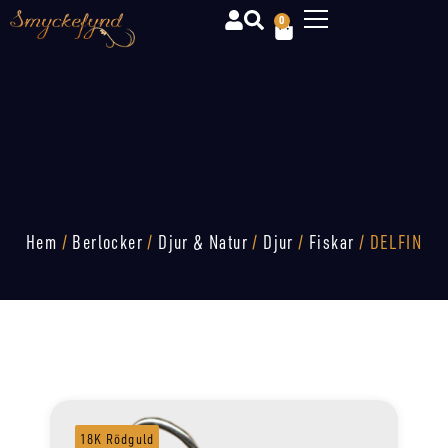
0
Hem
/
Berlocker
/
Djur & Natur
/
Djur
/
Fiskar
/ DELFIN
18K Rödguld