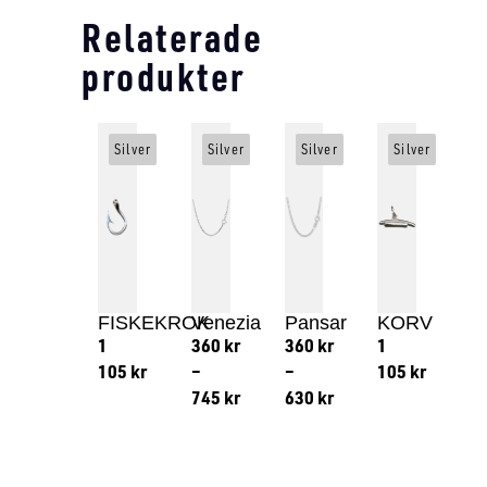
Relaterade
produkter
Silver
Silver
Silver
Silver
FISKEKROK
Venezia
Pansar
KORV
1
360
kr
360
kr
1
105
kr
–
–
105
kr
745
kr
630
kr
Lägg till i varukorg
Lägg till
Lägg till i varukorg
Lägg till i varukorg