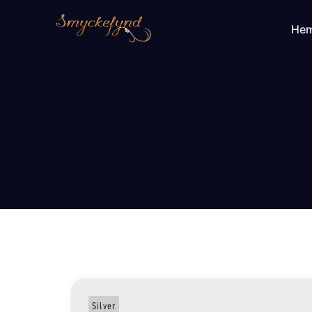
He
Silver