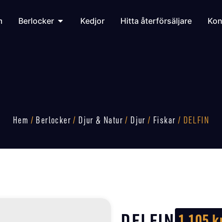
m
Berlocker
Kedjor
Hitta återförsäljare
Kon
Hem
/
Berlocker
/
Djur & Natur
/
Djur
/
Fiskar
/ DELFIN
DELFIN
1 105
k