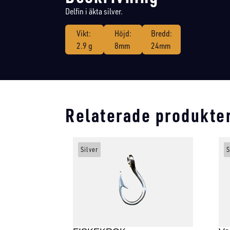
Delfin i äkta silver.
Vikt:
Höjd:
Bredd:
2.9 g
8mm
24mm
Relaterade produkte
Silver
S