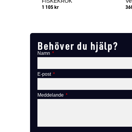
FISKEKROK
Ve
1 105
kr
36
Lägg till i varukorg
Behöver du hjälp?
Namn
E-post
Meddelande