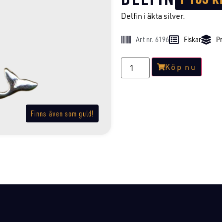
Delfin i äkta silver.
Art nr. 6196
Fiskar
Pr
Köp nu
Finns även som guld!