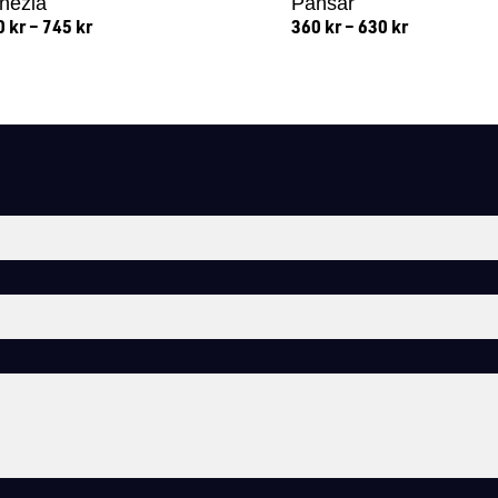
nezia
Pansar
0
kr
–
745
kr
360
kr
–
630
kr
Lägg till i varukorg
Lägg till i varukorg