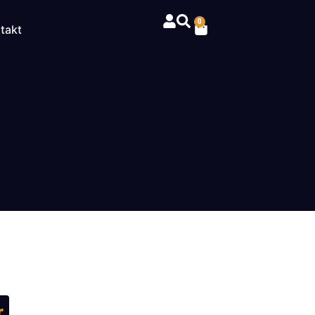
0
takt
r