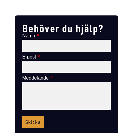
Lägg till i varukorg
Lägg till
Lägg till i varukorg
Lägg till i varukorg
Behöver du hjälp?
Namn
E-post
Meddelande
Skicka