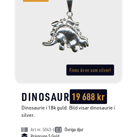
Finns även som silver!
DINOSAUR
19 688
kr
Dinosaurie i 18k guld. Bild visar dinosaurie i
silver.
Art nr. 5043-G
Övriga djur
Prisgrupp 5 Guld