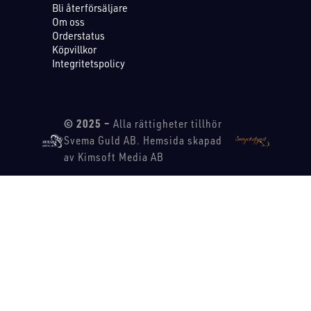
Bli återförsäljare
Om oss
Orderstatus
Köpvillkor
Integritetspolicy
© 2025 –
Alla rättigheter tillhör
Svema Guld AB. Hemsida skapad
av Kimsoft Media AB