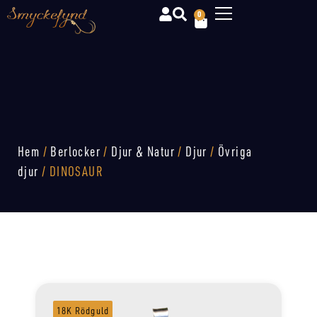
0
Hem
/
Berlocker
/
Djur & Natur
/
Djur
/
Övriga
djur
/ DINOSAUR
18K Rödguld