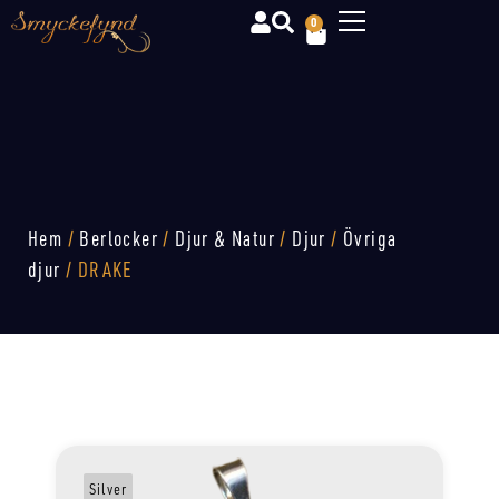
0
Hem
/
Berlocker
/
Djur & Natur
/
Djur
/
Övriga
djur
/ DRAKE
Silver