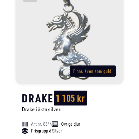
Finns även som guld!
DRAKE
1 105
kr
Drake i äkta silver.
Art nr. 8344
Övriga djur
Prisgrupp 6 Silver