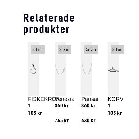
Relaterade
produkter
Silver
Silver
Silver
Silver
FISKEKROK
Venezia
Pansar
KORV
1
360
kr
360
kr
1
105
kr
–
–
105
kr
745
kr
630
kr
Lägg till i varukorg
Lägg till