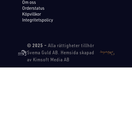
Om oss
Orderstatus
Köpvillkor
Integritetspolicy
© 2025 –
Alla rättigheter tillhör
Svema Guld AB. Hemsida skapad
av Kimsoft Media AB