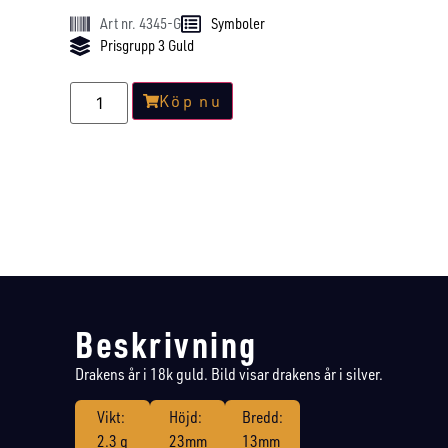
Art nr. 4345-G
Symboler
Prisgrupp 3 Guld
Köp nu
Beskrivning
Drakens år i 18k guld. Bild visar drakens år i silver.
Vikt:
Höjd:
Bredd:
2.3 g
23mm
13mm