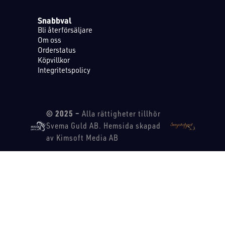
Snabbval
Bli återförsäljare
Om oss
Orderstatus
Köpvillkor
Integritetspolicy
© 2025 –
Alla rättigheter tillhör
Svema Guld AB. Hemsida skapad
av Kimsoft Media AB