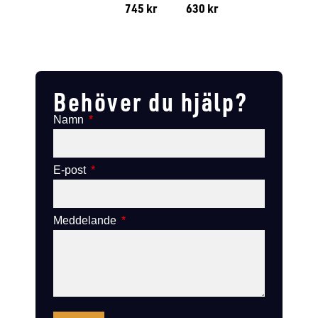
745
kr
630
kr
Lägg till i varukorg
Lägg till
Lägg till i varukorg
Lägg till i varukorg
Behöver du hjälp?
Namn
E-post
Meddelande