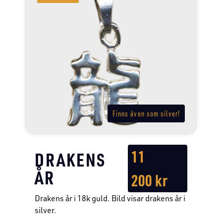
Finns även som silver!
11
DRAKENS
ÅR
200
kr
Drakens år i 18k guld. Bild visar drakens år i
silver.