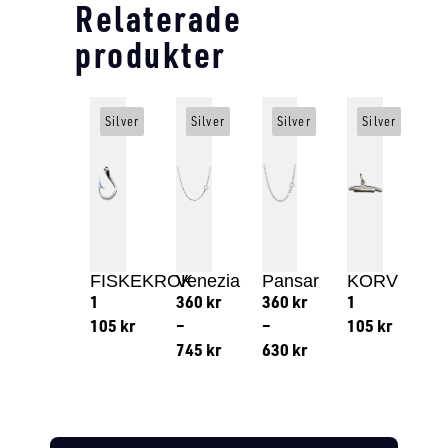
Relaterade
produkter
Silver
Silver
Silver
Silver
FISKEKROK
Venezia
Pansar
KORV
1
360
kr
360
kr
1
105
kr
–
–
105
kr
745
kr
630
kr
Lägg till i varukorg
Lägg till
Lägg till i varukorg
Lägg till i varukorg