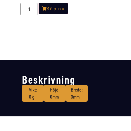
Köp nu
Beskrivning
Vikt:
Höjd:
Bredd:
0 g
0mm
0mm