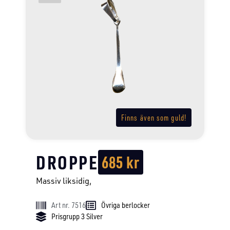
Finns även som guld!
DROPPE
685
kr
Massiv liksidig,
Art nr. 7516
Övriga berlocker
Prisgrupp 3 Silver