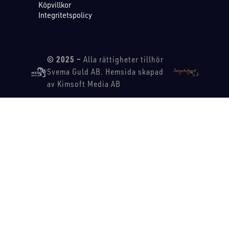
Köpvillkor
Integritetspolicy
© 2025 –
Alla rättigheter tillhör
Svema Guld AB. Hemsida skapad
av Kimsoft Media AB