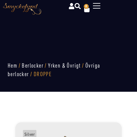
0
Hem
/
Berlocker
/
Yrken & Övrigt
/
Övriga
berlocker
/ DROPPE
Silver