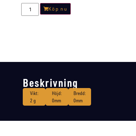
Köp nu
Beskrivning
Vikt:
Höjd:
Bredd:
2 g
0mm
0mm