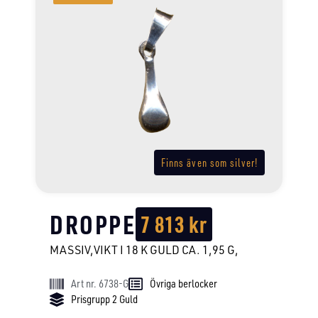
Finns även som silver!
DROPPE
7 813
kr
MASSIV,VIKT I 18 K GULD CA. 1,95 G,
Art nr. 6738-G
Övriga berlocker
Prisgrupp 2 Guld