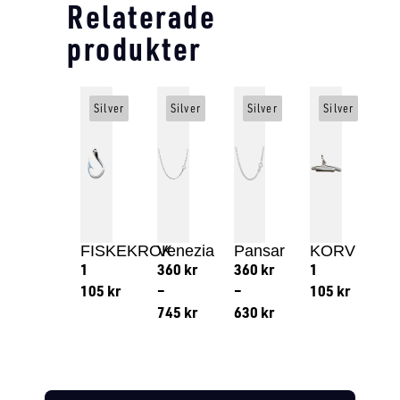
Relaterade
produkter
Silver
Silver
Silver
Silver
FISKEKROK
Venezia
Pansar
KORV
1
360
kr
360
kr
1
105
kr
–
–
105
kr
745
kr
630
kr
Lägg till i varukorg
Lägg till
Lägg till i varukorg
Lägg till i varukorg