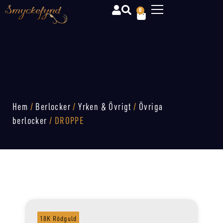
0
Hem
/
Berlocker
/
Yrken & Övrigt
/
Övriga
berlocker
/ DROPPE
18K Rödguld