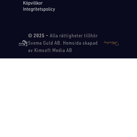
Köpvillkor
Integritetspolicy
© 2025 –
Alla rättigheter tillhör
Svema Guld AB. Hemsida skapad
av Kimsoft Media AB