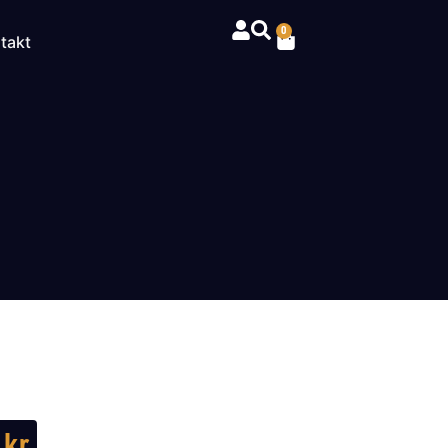
0
takt
E
8
kr