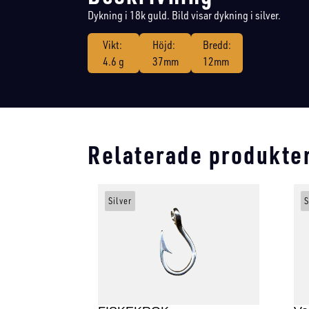
Dykning i 18k guld. Bild visar dykning i silver.
Vikt:
Höjd:
Bredd:
4.6 g
37mm
12mm
Relaterade produkte
Silver
S