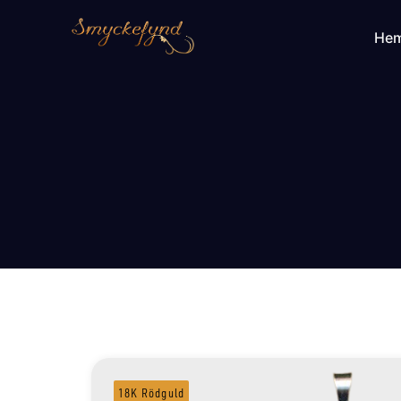
He
18K Rödguld