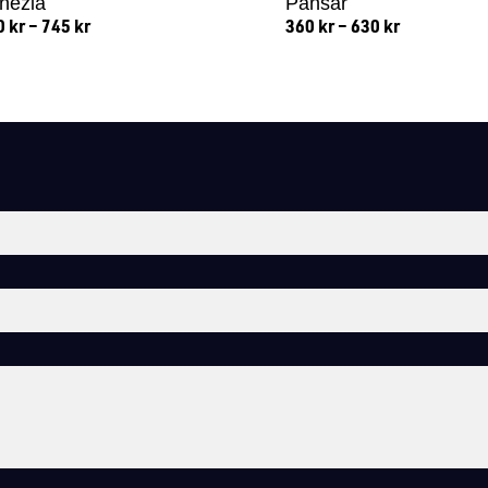
nezia
Pansar
0
kr
–
745
kr
360
kr
–
630
kr
Lägg till i varukorg
Lägg till i varukorg