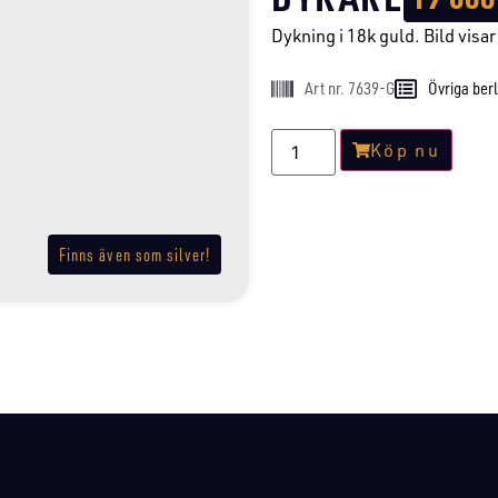
Dykning i 18k guld. Bild visar 
Art nr. 7639-G
Övriga ber
Köp nu
Finns även som silver!