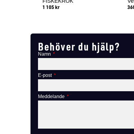
FISKEKROK
Ve
1 105
kr
36
Lägg till i varukorg
Behöver du hjälp?
Namn
E-post
Meddelande