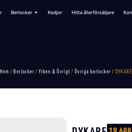
m
Berlocker
Kedjor
Hitta återförsäljare
Kon
Hem
/
Berlocker
/
Yrken & Övrigt
/
Övriga berlocker
/ DYKAR
DYKARE
19 68