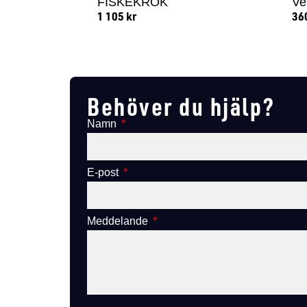
FISKEKROK
Ve
1 105
kr
36
Lägg till i varukorg
Behöver du hjälp?
Namn
E-post
Meddelande