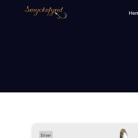
He
Silver