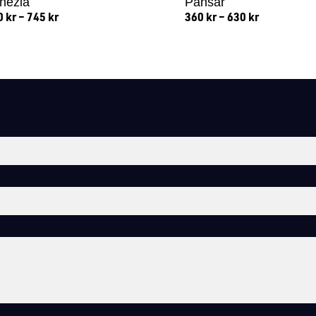
nezia
Pansar
0
kr
–
745
kr
360
kr
–
630
kr
Lägg till i varukorg
Lägg till i varukorg