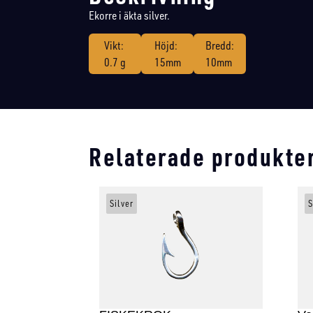
Ekorre i äkta silver.
Vikt:
Höjd:
Bredd:
0.7 g
15mm
10mm
Relaterade produkte
Silver
S