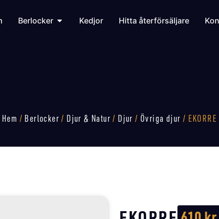
m
Berlocker
Kedjor
Hitta återförsäljare
Kon
Hem
/
Berlocker
/
Djur & Natur
/
Djur
/
Övriga djur
/ EKORRE
EKORRE
610
kr