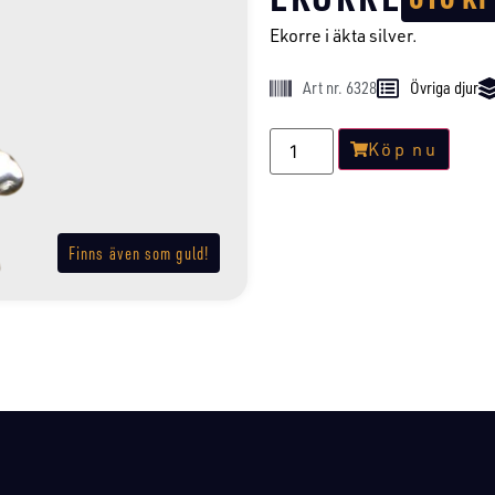
Ekorre i äkta silver.
Art nr. 6328
Övriga djur
Köp nu
Finns även som guld!