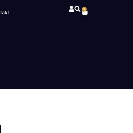
0
takt