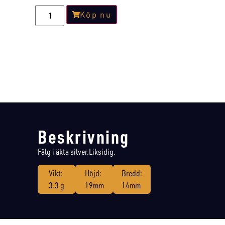
Köp nu
Beskrivning
Fälg i äkta silver.Liksidig.
Vikt:
Höjd:
Bredd:
3.3 g
19mm
14mm