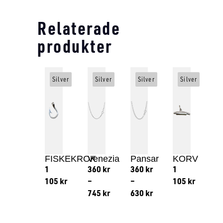
Relaterade
produkter
Silver
Silver
Silver
Silver
FISKEKROK
Venezia
Pansar
KORV
1
360
kr
360
kr
1
105
kr
–
–
105
kr
745
kr
630
kr
Lägg till i varukorg
Lägg till