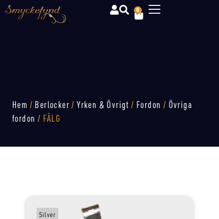
0
Hem
/
Berlocker
/
Yrken & Övrigt
/
Fordon
/
Övriga
fordon
/ FÄLG
Silver