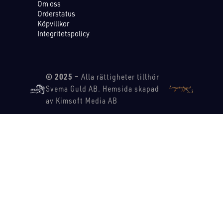
Om oss
Orderstatus
Köpvillkor
Integritetspolicy
© 2025 –
Alla rättigheter tillhör
Svema Guld AB. Hemsida skapad
av Kimsoft Media AB