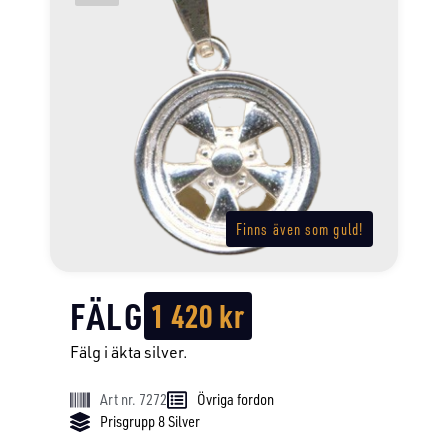
Finns även som guld!
FÄLG
1 420
kr
Fälg i äkta silver.
Art nr. 7272
Övriga fordon
Prisgrupp 8 Silver