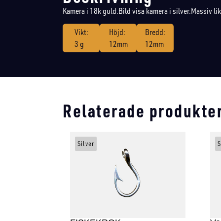
Kamera i 18k guld.Bild visa kamera i silver.Massiv lik
Vikt:
Höjd:
Bredd:
3 g
12mm
12mm
Relaterade produkte
Silver
S