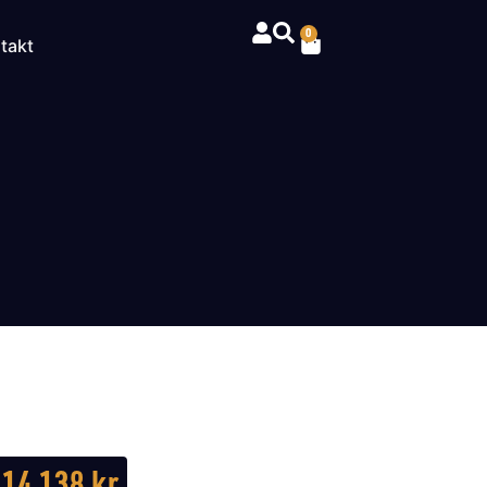
0
takt
14 138
kr