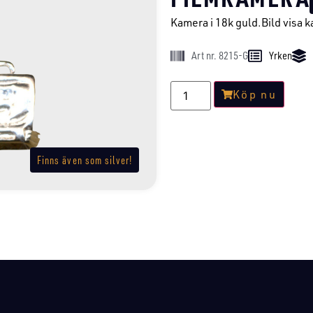
Kamera i 18k guld.Bild visa ka
Art nr. 8215-G
Yrken
Köp nu
Finns även som silver!