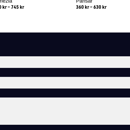
nezia
Pansar
0
kr
–
745
kr
360
kr
–
630
kr
Lägg till i varukorg
Lägg till i varukorg