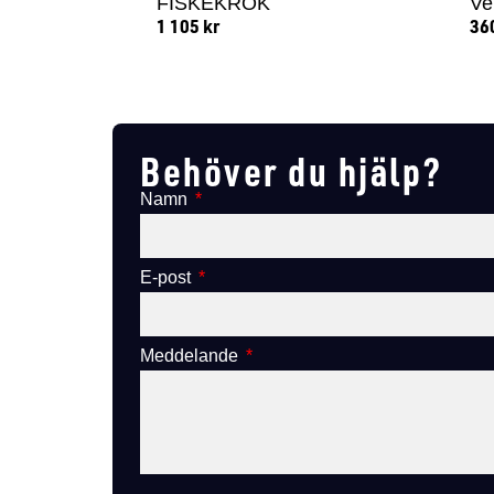
FISKEKROK
Ve
1 105
kr
36
Lägg till i varukorg
Behöver du hjälp?
Namn
E-post
Meddelande