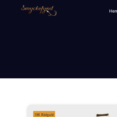
He
18K Rödguld