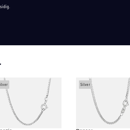
sidig.
r
ilver
Silver