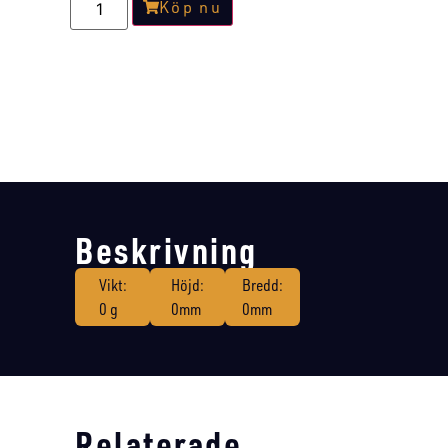
Köp nu
Beskrivning
Vikt:
Höjd:
Bredd:
0 g
0mm
0mm
Relaterade