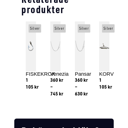
produkter
Silver
Silver
Silver
Silver
FISKEKROK
Venezia
Pansar
KORV
1
360
kr
360
kr
1
105
kr
–
–
105
kr
745
kr
630
kr
Lägg till i varukorg
Lägg till
Lägg till i varukorg
Lägg till i varukorg