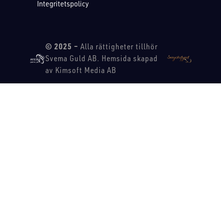
Integritetspolicy
© 2025 –
Alla rättigheter tillhör
Svema Guld AB. Hemsida skapad
av Kimsoft Media AB