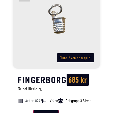
Finns även som guld!
FINGERBORG
685
kr
Rund liksidig,
Art nr. 8247
Yrken
Prisgrupp 3 Silver