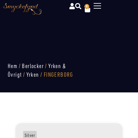
0
Hem
/
Berlocker
/
Yrken &
Övrigt
/
Yrken
/ FINGERBORG
Silver