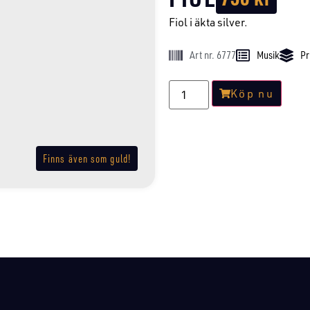
Fiol i äkta silver.
Art nr. 6777
Musik
Pr
Köp nu
Finns även som guld!