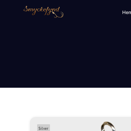
He
Silver