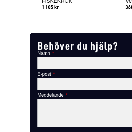
FISKEKROK
Ve
1 105
kr
36
Lägg till i varukorg
Behöver du hjälp?
Namn
E-post
Meddelande