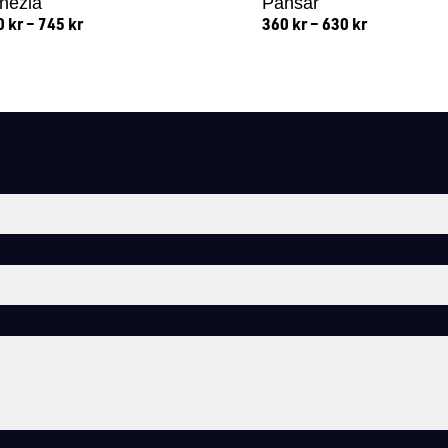
nezia
Pansar
0
kr
–
745
kr
360
kr
–
630
kr
Lägg till i varukorg
Lägg till i varukorg