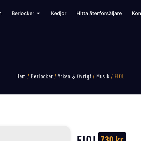
m
Berlocker
Kedjor
Hitta återförsäljare
Kon
Hem
/
Berlocker
/
Yrken & Övrigt
/
Musik
/ FIOL
FIOL
730
kr