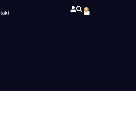
0
takt