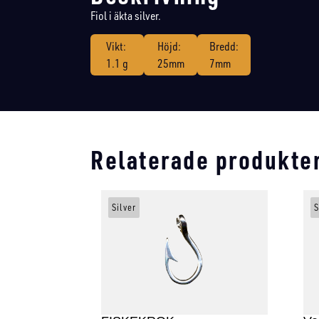
Fiol i äkta silver.
Vikt:
Höjd:
Bredd:
1.1 g
25mm
7mm
Relaterade produkte
Silver
S