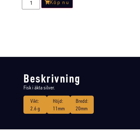
Köp nu
Beskrivning
Fisk i äkta silver.
Vikt:
Höjd:
Bredd:
2.6 g
11mm
20mm