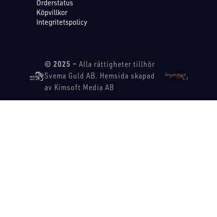
Orderstatus
Köpvillkor
Integritetspolicy
© 2025 –
Alla rättigheter tillhör
Svema Guld AB. Hemsida skapad
av Kimsoft Media AB