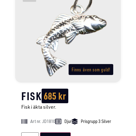
Finns även som guld!
FISK
685
kr
Fisk i äkta silver.
Art nr. JD1810
Djur
Prisgrupp 3 Silver