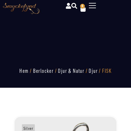
0
Hem
/
Berlocker
/
Djur & Natur
/
Djur
/ FISK
Silver