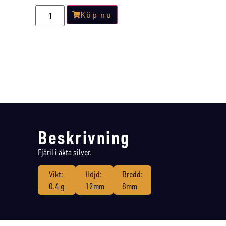
Köp nu
Beskrivning
Fjäril i äkta silver.
Vikt:
Höjd:
Bredd:
0.4 g
12mm
8mm