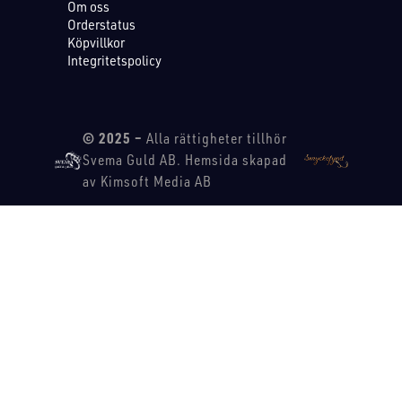
Om oss
Orderstatus
Köpvillkor
Integritetspolicy
© 2025 –
Alla rättigheter tillhör
Svema Guld AB. Hemsida skapad
av Kimsoft Media AB