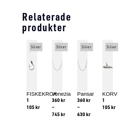
Relaterade
produkter
Silver
Silver
Silver
Silver
FISKEKROK
Venezia
Pansar
KORV
1
360
kr
360
kr
1
105
kr
–
–
105
kr
745
kr
630
kr
Lägg till i varukorg
Lägg till