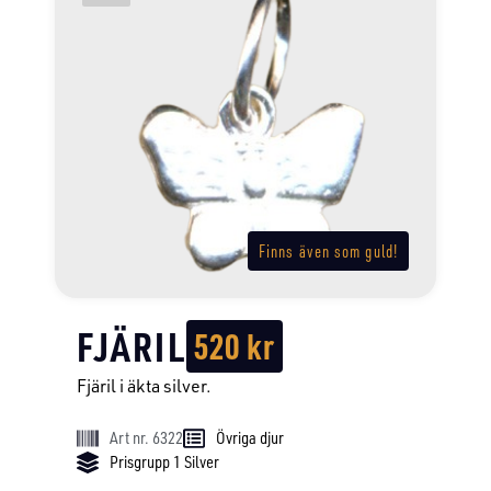
Finns även som guld!
FJÄRIL
520
kr
Fjäril i äkta silver.
Art nr. 6322
Övriga djur
Prisgrupp 1 Silver