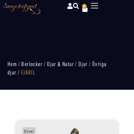
0
Hem
/
Berlocker
/
Djur & Natur
/
Djur
/
Övriga
djur
/ FJÄRIL
Silver