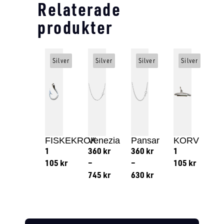
Relaterade
produkter
Silver
Silver
Silver
Silver
FISKEKROK
Venezia
Pansar
KORV
1
360
kr
360
kr
1
105
kr
–
–
105
kr
745
kr
630
kr
Lägg till i varukorg
Lägg till
Lägg till i varukorg
Lägg till i varukorg