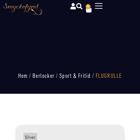
0
Hem
/
Berlocker
/
Sport & Fritid
/ FLUGRULLE
Silver