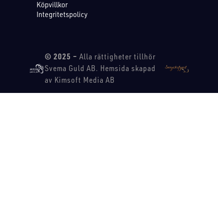
Köpvillkor
Integritetspolicy
© 2025 –
Alla rättigheter tillhör
Svema Guld AB. Hemsida skapad
av Kimsoft Media AB