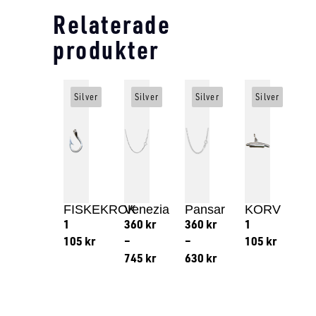
Relaterade
produkter
Silver
Silver
Silver
Silver
FISKEKROK
Venezia
Pansar
KORV
1
360
kr
360
kr
1
105
kr
–
–
105
kr
745
kr
630
kr
Lägg till i varukorg
Lägg till
Lägg till i varukorg
Lägg till i varukorg