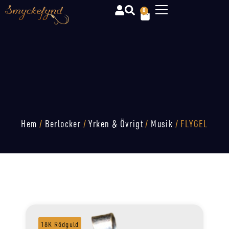
0
Hem
/
Berlocker
/
Yrken & Övrigt
/
Musik
/ FLYGEL
18K Rödguld