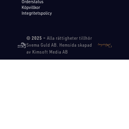
Orderstatus
Köpvillkor
Integritetspolicy
© 2025 –
Alla rättigheter tillhör
Svema Guld AB. Hemsida skapad
av Kimsoft Media AB