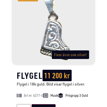
Finns även som silver!
FLYGEL
11 200
kr
Flygel i 18k guld. Bild visar flygel i silver.
Art nr. 6277-G
Musik
Prisgrupp 3 Guld