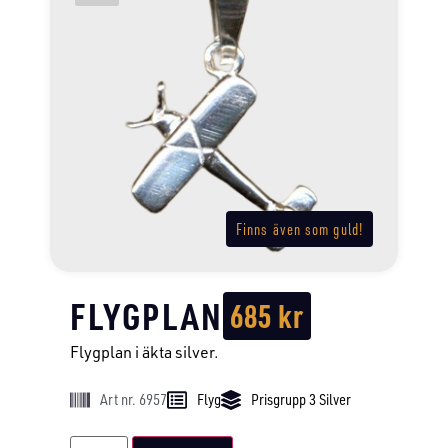
Finns även som guld!
FLYGPLAN
685
kr
Flygplan i äkta silver.
Art nr. 6957
Flyg
Prisgrupp 3 Silver