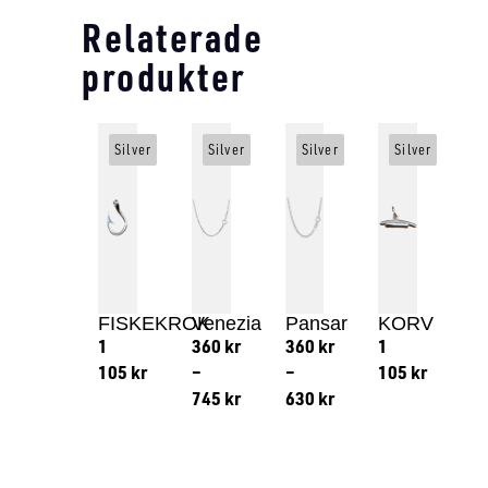
Relaterade
produkter
Silver
Silver
Silver
Silver
FISKEKROK
Venezia
Pansar
KORV
1
360
kr
360
kr
1
105
kr
–
–
105
kr
745
kr
630
kr
Lägg till i varukorg
Lägg till
Lägg till i varukorg
Lägg till i varukorg