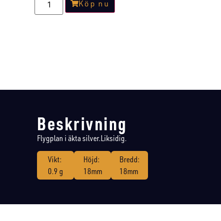
Köp nu
Beskrivning
Flygplan i äkta silver.Liksidig.
Vikt:
Höjd:
Bredd:
0.9 g
18mm
18mm