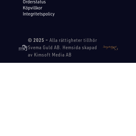
Orderstatus
Köpvillkor
Integritetspolicy
© 2025 –
Alla rättigheter tillhör
Svema Guld AB. Hemsida skapad
av Kimsoft Media AB