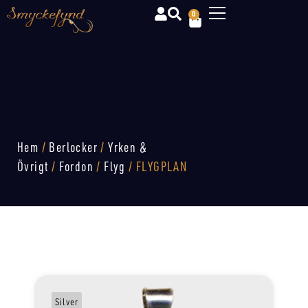
0
Hem
/
Berlocker
/
Yrken &
Övrigt
/
Fordon
/
Flyg
/ FLYGPLAN
Silver