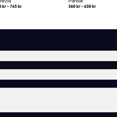
nezia
Pansar
0
kr
–
745
kr
360
kr
–
630
kr
Lägg till i varukorg
Lägg till i varukorg