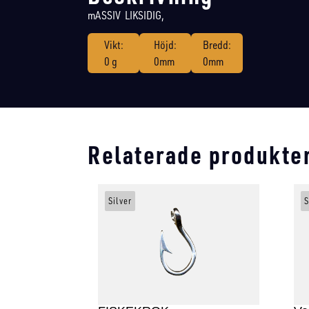
mASSIV LIKSIDIG,
Vikt:
Höjd:
Bredd:
0 g
0mm
0mm
Relaterade produkte
Silver
S