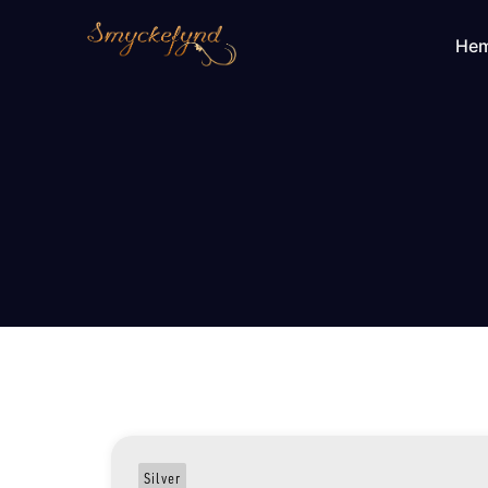
He
Silver