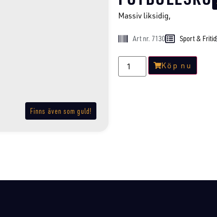
Massiv liksidig,
Art nr. 7130
Sport & Fritid
Köp nu
Finns även som guld!