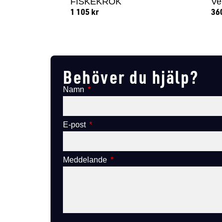
FISKEKROK
Ve
1 105
kr
36
Lägg till i varukorg
Behöver du hjälp?
Namn
E-post
Meddelande