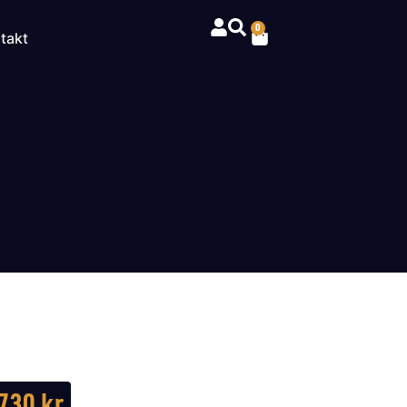
0
takt
730
kr