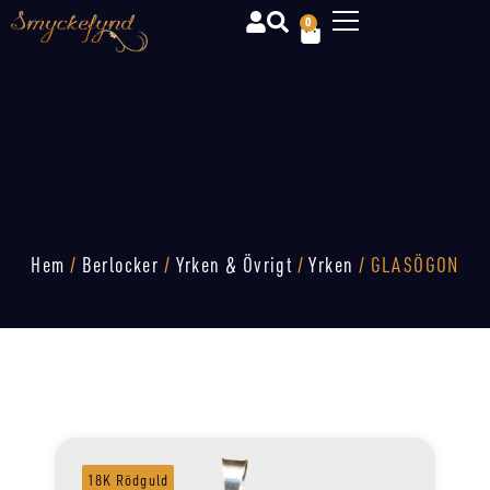
0
Hem
/
Berlocker
/
Yrken & Övrigt
/
Yrken
/ GLASÖGON
18K Rödguld