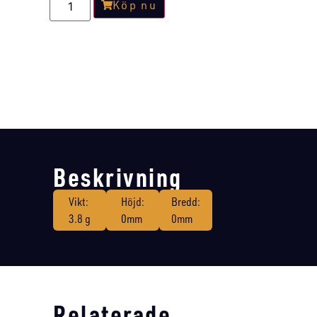
Köp nu
Beskrivning
Vikt:
Höjd:
Bredd:
3.8 g
0mm
0mm
Relaterade