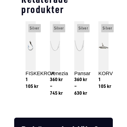
produkter
Silver
Silver
Silver
Silver
FISKEKROK
Venezia
Pansar
KORV
1
360
kr
360
kr
1
105
kr
–
–
105
kr
745
kr
630
kr
Lägg till i varukorg
Lägg till
Lägg till i varukorg
Lägg till i varukorg