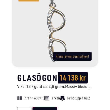
Finns även som silver!
GLASÖGON
14 138
kr
Vikt i 18 k guld ca. 3,8 gram.Massiv liksidig,
Art nr. 6039-G
Yrken
Prisgrupp 4 Guld