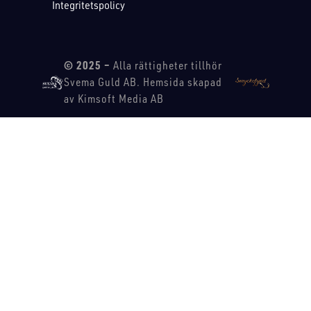
Integritetspolicy
© 2025 –
Alla rättigheter tillhör
Svema Guld AB. Hemsida skapad
av Kimsoft Media AB