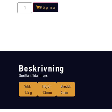
Köp nu
Beskrivning
Gorilla i äkta silver.
Vikt:
Höjd:
Bredd:
1.5 g
13mm
6mm