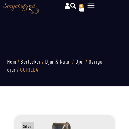
0
Hem
/
Berlocker
/
Djur & Natur
/
Djur
/
Övriga
djur
/ GORILLA
Silver