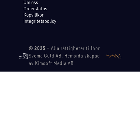
Om oss
Orderstatus
Köpvillkor
Integritetspolicy
© 2025 –
Alla rättigheter tillhör
Svema Guld AB. Hemsida skapad
av Kimsoft Media AB