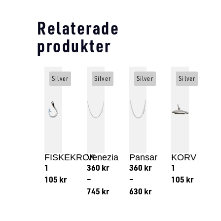
Relaterade
produkter
Silver
Silver
Silver
Silver
FISKEKROK
Venezia
Pansar
KORV
1
360
kr
360
kr
1
105
kr
–
–
105
kr
745
kr
630
kr
Lägg till i varukorg
Lägg till