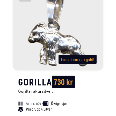
Finns även som guld!
GORILLA
730
kr
Gorilla i äkta silver.
Art nr. 6098
Övriga djur
Prisgrupp 4 Silver