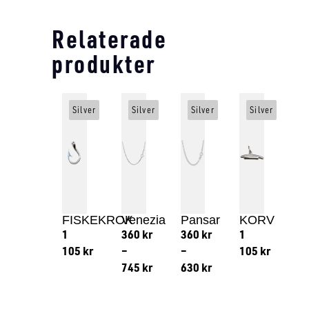
Relaterade
produkter
Silver
Silver
Silver
Silver
FISKEKROK
Venezia
Pansar
KORV
1
360
kr
360
kr
1
105
kr
–
–
105
kr
745
kr
630
kr
Lägg till i varukorg
Lägg till