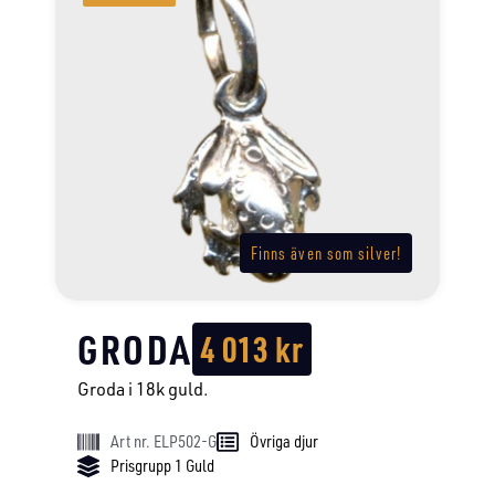
Finns även som silver!
GRODA
4 013
kr
Groda i 18k guld.
Art nr. ELP502-G
Övriga djur
Prisgrupp 1 Guld