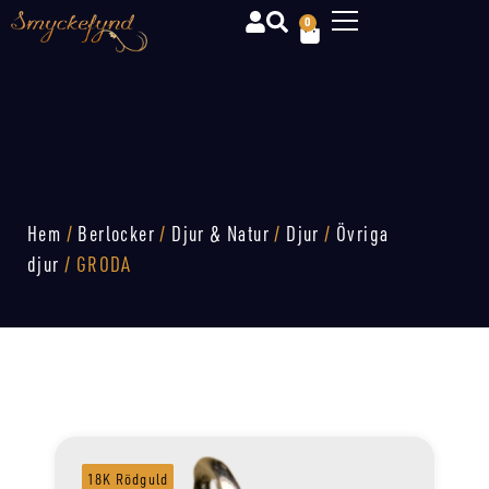
0
Hem
/
Berlocker
/
Djur & Natur
/
Djur
/
Övriga
djur
/ GRODA
18K Rödguld