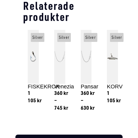
Relaterade
produkter
Silver
Silver
Silver
Silver
FISKEKROK
Venezia
Pansar
KORV
1
360
kr
360
kr
1
105
kr
–
–
105
kr
745
kr
630
kr
Lägg till i varukorg
Lägg till
Lägg till i varukorg
Lägg till i varukorg