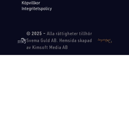
Köpvillkor
Integritetspolicy
© 2025 –
Alla rättigheter tillhör
Svema Guld AB. Hemsida skapad
av Kimsoft Media AB